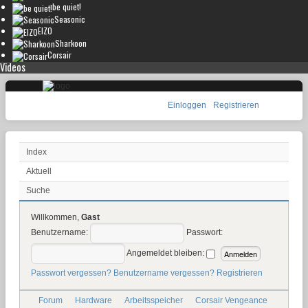
be quiet!
Seasonic
EIZO
Sharkoon
Corsair
Videos
Einloggen
Registrieren
Index
Aktuell
Suche
Willkommen,
Gast
Benutzername:
Passwort:
Angemeldet bleiben:
Passwort vergessen?
Benutzername vergessen?
Registrieren
Forum
Hardware
Arbeitsspeicher
Corsair Vengeance