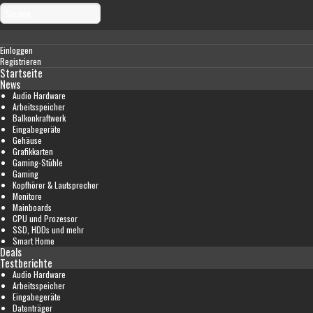
Einloggen
Registrieren
Startseite
News
Audio Hardware
Arbeitsspeicher
Balkonkraftwerk
Eingabegeräte
Gehäuse
Grafikkarten
Gaming-Stühle
Gaming
Kopfhörer & Lautsprecher
Monitore
Mainboards
CPU und Prozessor
SSD, HDDs und mehr
Smart Home
Deals
Testberichte
Audio Hardware
Arbeitsspeicher
Eingabegeräte
Datenträger