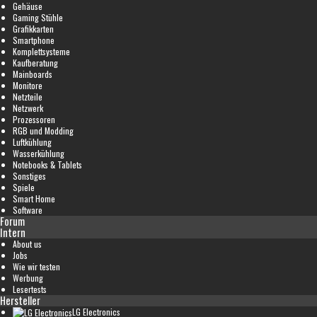
Gehäuse
Gaming Stühle
Grafikkarten
Smartphone
Komplettsysteme
Kaufberatung
Mainboards
Monitore
Netzteile
Netzwerk
Prozessoren
RGB und Modding
Luftkühlung
Wasserkühlung
Notebooks & Tablets
Sonstiges
Spiele
Smart Home
Software
Forum
Intern
About us
Jobs
Wie wir testen
Werbung
Lesertests
Hersteller
LG Electronics