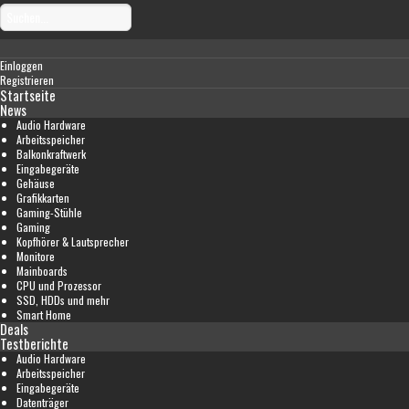
Einloggen
Registrieren
Startseite
News
Audio Hardware
Arbeitsspeicher
Balkonkraftwerk
Eingabegeräte
Gehäuse
Grafikkarten
Gaming-Stühle
Gaming
Kopfhörer & Lautsprecher
Monitore
Mainboards
CPU und Prozessor
SSD, HDDs und mehr
Smart Home
Deals
Testberichte
Audio Hardware
Arbeitsspeicher
Eingabegeräte
Datenträger