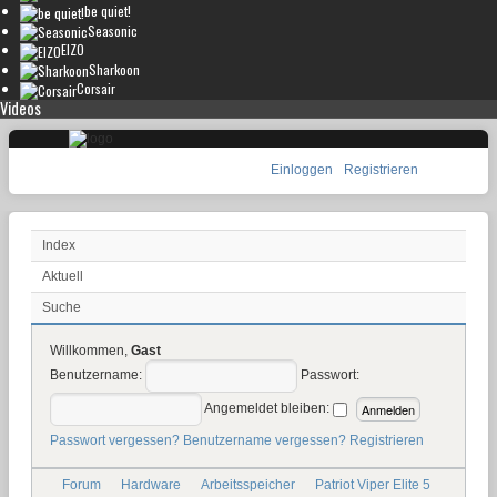
be quiet!
Seasonic
EIZO
Sharkoon
Corsair
Videos
Einloggen
Registrieren
Index
Aktuell
Suche
Willkommen,
Gast
Benutzername:
Passwort:
Angemeldet bleiben:
Passwort vergessen?
Benutzername vergessen?
Registrieren
Forum
Hardware
Arbeitsspeicher
Patriot Viper Elite 5