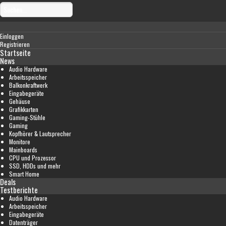
Einloggen
Registrieren
Startseite
News
Audio Hardware
Arbeitsspeicher
Balkonkraftwerk
Eingabegeräte
Gehäuse
Grafikkarten
Gaming-Stühle
Gaming
Kopfhörer & Lautsprecher
Monitore
Mainboards
CPU und Prozessor
SSD, HDDs und mehr
Smart Home
Deals
Testberichte
Audio Hardware
Arbeitsspeicher
Eingabegeräte
Datenträger