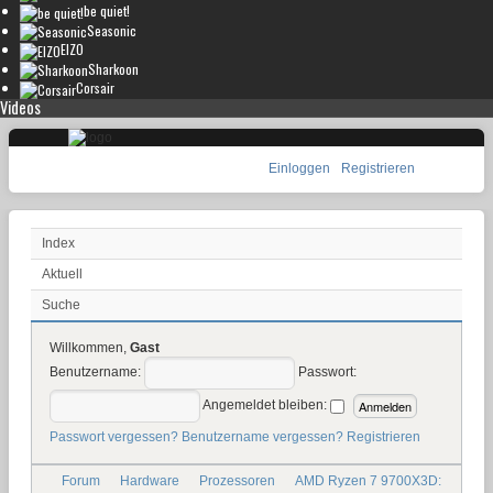
be quiet!
Seasonic
EIZO
Sharkoon
Corsair
Videos
Einloggen
Registrieren
Index
Aktuell
Suche
Willkommen,
Gast
Benutzername:
Passwort:
Angemeldet bleiben:
Passwort vergessen?
Benutzername vergessen?
Registrieren
Forum
Hardware
Prozessoren
AMD Ryzen 7 9700X3D: