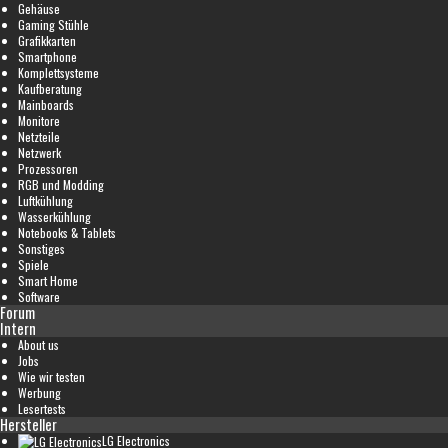
Gehäuse
Gaming Stühle
Grafikkarten
Smartphone
Komplettsysteme
Kaufberatung
Mainboards
Monitore
Netzteile
Netzwerk
Prozessoren
RGB und Modding
Luftkühlung
Wasserkühlung
Notebooks & Tablets
Sonstiges
Spiele
Smart Home
Software
Forum
Intern
About us
Jobs
Wie wir testen
Werbung
Lesertests
Hersteller
LG Electronics