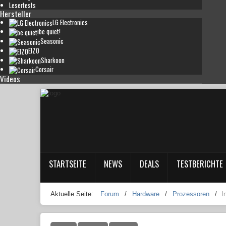
Lesertests
Hersteller
LG Electronics
be quiet!
Seasonic
EIZO
Sharkoon
Corsair
Videos
STARTSEITE
NEWS
DEALS
TESTBERICHTE
Aktuelle Seite:
Forum
/
Hardware
/
Prozessoren
/
I