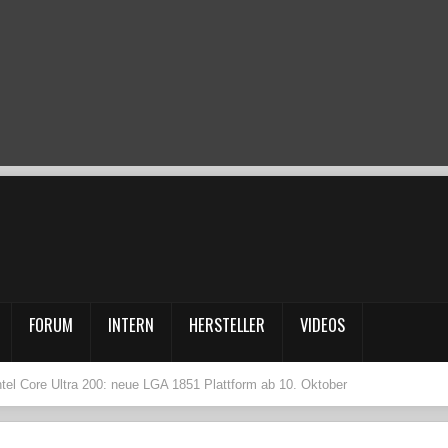
FORUM
INTERN
HERSTELLER
VIDEOS
ntel Core Ultra 200: neue LGA 1851 Plattform ab 10. Oktober