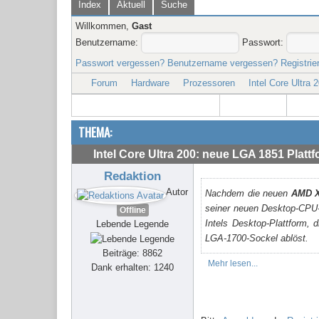
Index
Aktuell
Suche
Willkommen,
Gast
Benutzername:
Passwort:
Passwort vergessen?
Benutzername vergessen?
Registrie
Forum
Hardware
Prozessoren
Intel Core Ultra
THEMA:
Intel Core Ultra 200: neue LGA 1851 Platt
Redaktion
Autor
Nachdem die neuen
AMD X
seiner neuen Desktop-CPU-Se
Offline
Intels Desktop-Plattform, 
Lebende Legende
LGA-1700-Sockel ablöst.
Beiträge: 8862
Mehr lesen...
Dank erhalten: 1240