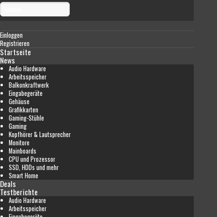
Einloggen
Registrieren
Startseite
News
Audio Hardware
Arbeitsspeicher
Balkonkraftwerk
Eingabegeräte
Gehäuse
Grafikkarten
Gaming-Stühle
Gaming
Kopfhörer & Lautsprecher
Monitore
Mainboards
CPU und Prozessor
SSD, HDDs und mehr
Smart Home
Deals
Testberichte
Audio Hardware
Arbeitsspeicher
Eingabegeräte