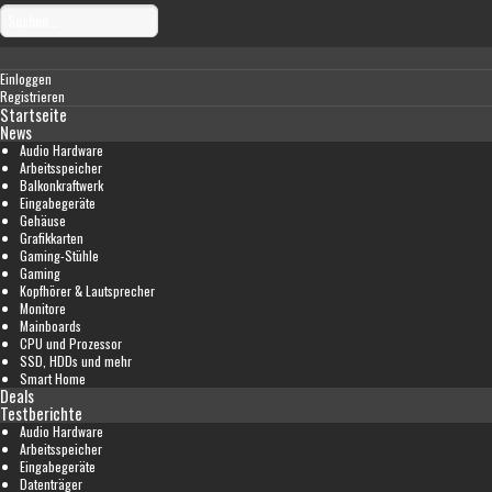
Einloggen
Registrieren
Startseite
News
Audio Hardware
Arbeitsspeicher
Balkonkraftwerk
Eingabegeräte
Gehäuse
Grafikkarten
Gaming-Stühle
Gaming
Kopfhörer & Lautsprecher
Monitore
Mainboards
CPU und Prozessor
SSD, HDDs und mehr
Smart Home
Deals
Testberichte
Audio Hardware
Arbeitsspeicher
Eingabegeräte
Datenträger