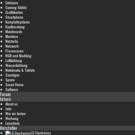
Gehäuse
Gaming Stühle
Grafikkarten
Smartphone
Komplettsysteme
Kaufberatung
Mainboards
Monitore
Netzteile
Netzwerk
Prozessoren
RGB und Modding
Luftkühlung
Wasserkühlung
Notebooks & Tablets
Sonstiges
Spiele
Smart Home
Software
Forum
Intern
About us
Jobs
Wie wir testen
Werbung
Lesertests
Hersteller
LG Electronics