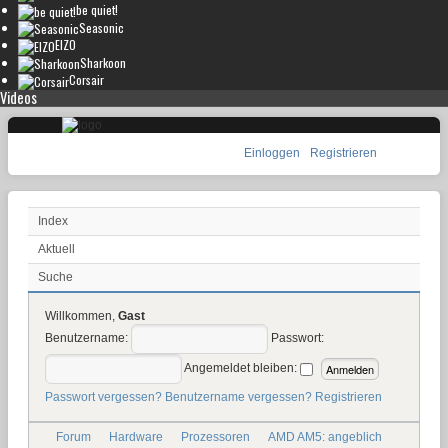
be quiet!
Seasonic
EIZO
Sharkoon
Corsair
Videos
Einloggen
Registrieren
Index
Aktuell
Suche
Willkommen,
Gast
Benutzername:
Passwort:
Angemeldet bleiben:
Passwort vergessen?
Benutzername vergessen?
Registrieren
Forum
Hardware
Prozessoren
AMD AM5: angeblich