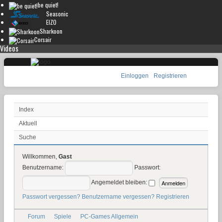
be quiet!
Seasonic
EIZO
Sharkoon
Corsair
Videos
Einloggen
Registrieren
Index
Aktuell
Suche
Willkommen,
Gast
Benutzername:
Passwort:
Angemeldet bleiben:
Passwort vergessen?
Benutzername vergessen?
Registrieren
Forum
Spiele
PC-Games Allgemein