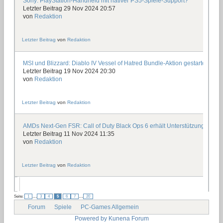
Sony: PlayStation-Handheld mit nativer PS5-Spiele-Support?
Letzter Beitrag 29 Nov 2024 20:57
von
Redaktion
Letzter Beitrag
von
Redaktion
MSI und Blizzard: Diablo IV Vessel of Hatred Bundle-Aktion gestartet
Letzter Beitrag 19 Nov 2024 20:30
von
Redaktion
Letzter Beitrag
von
Redaktion
AMDs Next-Gen FSR: Call of Duty Black Ops 6 erhält Unterstützung
Letzter Beitrag 11 Nov 2024 11:35
von
Redaktion
Letzter Beitrag
von
Redaktion
...
...
Seite:
1
3
4
5
6
7
20
Forum
Spiele
PC-Games Allgemein
Powered by
Kunena Forum