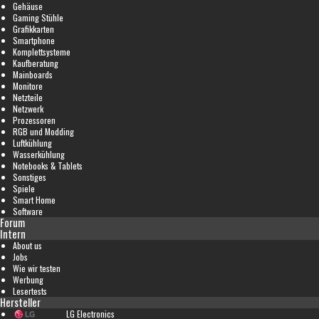
Gehäuse
Gaming Stühle
Grafikkarten
Smartphone
Komplettsysteme
Kaufberatung
Mainboards
Monitore
Netzteile
Netzwerk
Prozessoren
RGB und Modding
Luftkühlung
Wasserkühlung
Notebooks & Tablets
Sonstiges
Spiele
Smart Home
Software
Forum
Intern
About us
Jobs
Wie wir testen
Werbung
Lesertests
Hersteller
LG Electronics