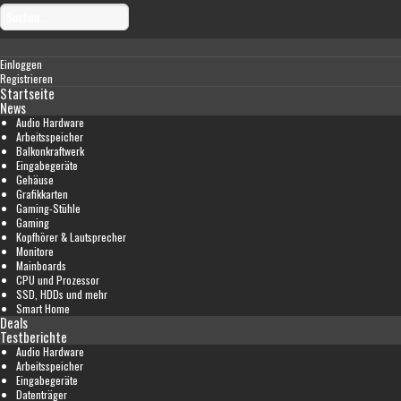
Einloggen
Registrieren
Startseite
News
Audio Hardware
Arbeitsspeicher
Balkonkraftwerk
Eingabegeräte
Gehäuse
Grafikkarten
Gaming-Stühle
Gaming
Kopfhörer & Lautsprecher
Monitore
Mainboards
CPU und Prozessor
SSD, HDDs und mehr
Smart Home
Deals
Testberichte
Audio Hardware
Arbeitsspeicher
Eingabegeräte
Datenträger