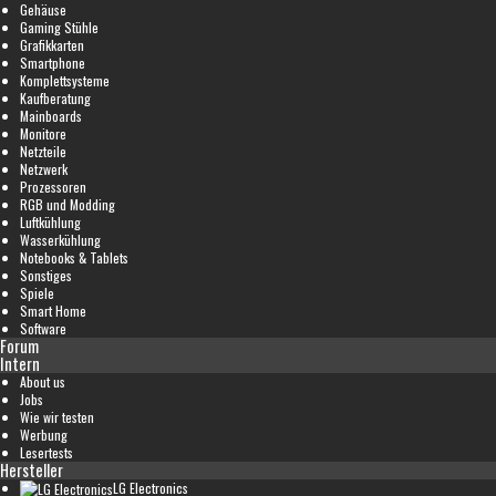
Gehäuse
Gaming Stühle
Grafikkarten
Smartphone
Komplettsysteme
Kaufberatung
Mainboards
Monitore
Netzteile
Netzwerk
Prozessoren
RGB und Modding
Luftkühlung
Wasserkühlung
Notebooks & Tablets
Sonstiges
Spiele
Smart Home
Software
Forum
Intern
About us
Jobs
Wie wir testen
Werbung
Lesertests
Hersteller
LG Electronics