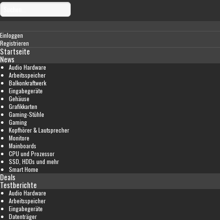
Einloggen
Registrieren
Startseite
News
Audio Hardware
Arbeitsspeicher
Balkonkraftwerk
Eingabegeräte
Gehäuse
Grafikkarten
Gaming-Stühle
Gaming
Kopfhörer & Lautsprecher
Monitore
Mainboards
CPU und Prozessor
SSD, HDDs und mehr
Smart Home
Deals
Testberichte
Audio Hardware
Arbeitsspeicher
Eingabegeräte
Datenträger