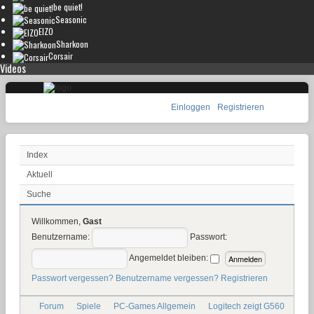
be quiet!
Seasonic
EIZO
Sharkoon
Corsair
Videos
Einloggen
Registrieren
Index
Aktuell
Suche
Willkommen,
Gast
Benutzername:
Passwort:
Angemeldet bleiben:
Passwort vergessen?
Benutzername vergessen?
Registrieren
Forum
Spiele
PC-Games Allgemein
Logitech zeigt G560