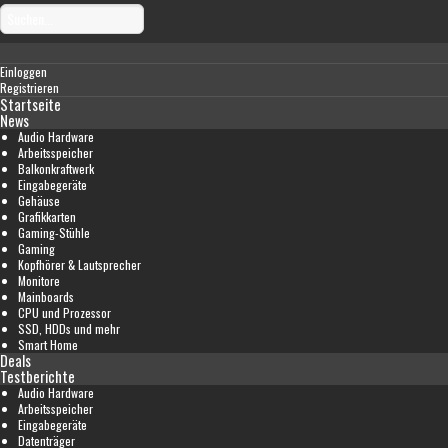
Einloggen
Registrieren
Startseite
News
Audio Hardware
Arbeitsspeicher
Balkonkraftwerk
Eingabegeräte
Gehäuse
Grafikkarten
Gaming-Stühle
Gaming
Kopfhörer & Lautsprecher
Monitore
Mainboards
CPU und Prozessor
SSD, HDDs und mehr
Smart Home
Deals
Testberichte
Audio Hardware
Arbeitsspeicher
Eingabegeräte
Datenträger