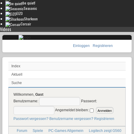
be quiet!
Seasonic
EIZO
Sharkoon
Corsair
Videos
Einloggen
Registrieren
Index
Aktuell
Suche
Willkommen,
Gast
Benutzername:
Passwort:
Angemeldet bleiben:
Passwort vergessen?
Benutzername vergessen?
Registrieren
Forum
Spiele
PC-Games Allgemein
Logitech zeigt G560