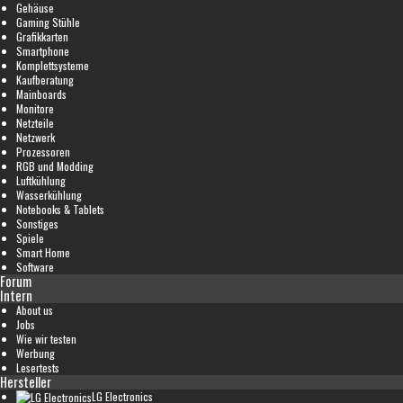
Gehäuse
Gaming Stühle
Grafikkarten
Smartphone
Komplettsysteme
Kaufberatung
Mainboards
Monitore
Netzteile
Netzwerk
Prozessoren
RGB und Modding
Luftkühlung
Wasserkühlung
Notebooks & Tablets
Sonstiges
Spiele
Smart Home
Software
Forum
Intern
About us
Jobs
Wie wir testen
Werbung
Lesertests
Hersteller
LG Electronics