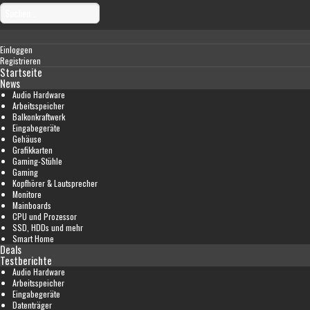
Einloggen
Registrieren
Startseite
News
Audio Hardware
Arbeitsspeicher
Balkonkraftwerk
Eingabegeräte
Gehäuse
Grafikkarten
Gaming-Stühle
Gaming
Kopfhörer & Lautsprecher
Monitore
Mainboards
CPU und Prozessor
SSD, HDDs und mehr
Smart Home
Deals
Testberichte
Audio Hardware
Arbeitsspeicher
Eingabegeräte
Datenträger