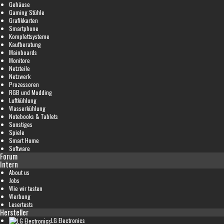
Gehäuse
Gaming Stühle
Grafikkarten
Smartphone
Komplettsysteme
Kaufberatung
Mainboards
Monitore
Netzteile
Netzwerk
Prozessoren
RGB und Modding
Luftkühlung
Wasserkühlung
Notebooks & Tablets
Sonstiges
Spiele
Smart Home
Software
Forum
Intern
About us
Jobs
Wie wir testen
Werbung
Lesertests
Hersteller
LG Electronics