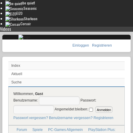
be quiet!
Seasonic
EIZO
Sharkoon
Corsair
Videos
Einloggen
Registrieren
Index
Aktuell
Suche
Willkommen,
Gast
Benutzername:
Passwort:
Angemeldet bleiben:
Passwort vergessen?
Benutzername vergessen?
Registrieren
Forum
Spiele
PC-Games Allgemein
PlayStation Plus: