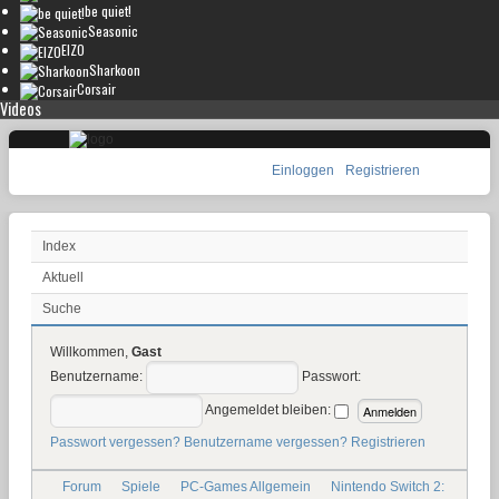
be quiet!
Seasonic
EIZO
Sharkoon
Corsair
Videos
Einloggen
Registrieren
Index
Aktuell
Suche
Willkommen,
Gast
Benutzername:
Passwort:
Angemeldet bleiben:
Passwort vergessen?
Benutzername vergessen?
Registrieren
Forum
Spiele
PC-Games Allgemein
Nintendo Switch 2: