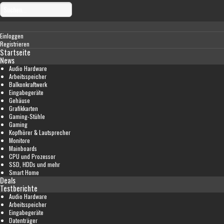
Einloggen
Registrieren
Startseite
News
Audio Hardware
Arbeitsspeicher
Balkonkraftwerk
Eingabegeräte
Gehäuse
Grafikkarten
Gaming-Stühle
Gaming
Kopfhörer & Lautsprecher
Monitore
Mainboards
CPU und Prozessor
SSD, HDDs und mehr
Smart Home
Deals
Testberichte
Audio Hardware
Arbeitsspeicher
Eingabegeräte
Datenträger