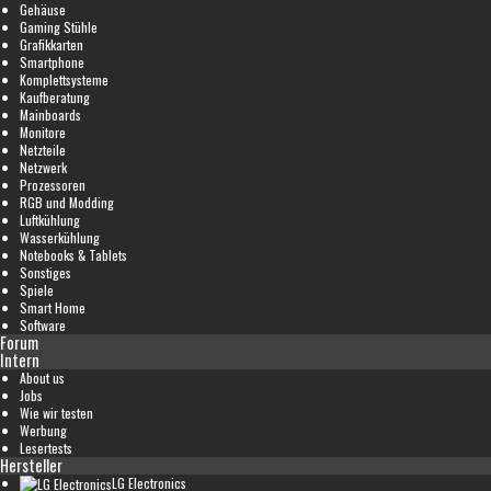
Gehäuse
Gaming Stühle
Grafikkarten
Smartphone
Komplettsysteme
Kaufberatung
Mainboards
Monitore
Netzteile
Netzwerk
Prozessoren
RGB und Modding
Luftkühlung
Wasserkühlung
Notebooks & Tablets
Sonstiges
Spiele
Smart Home
Software
Forum
Intern
About us
Jobs
Wie wir testen
Werbung
Lesertests
Hersteller
LG Electronics