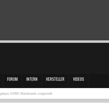
FORUM
INTERN
HERSTELLER
VIDEOS
gabyte X299X Mainboards vorgestellt