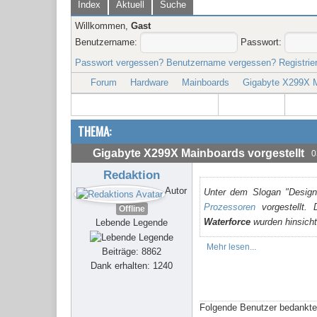
Index
Aktuell
Suche
Willkommen,
Gast
Benutzername:
Passwort:
Passwort vergessen?
Benutzername vergessen?
Registrie
Forum
Hardware
Mainboards
Gigabyte X299X M
THEMA:
Gigabyte X299X Mainboards vorgestellt
0
Redaktion
Autor
Unter dem Slogan "Design
Prozessoren
vorgestellt.
Offline
Waterforce
wurden hinsicht
Lebende Legende
Mehr lesen...
Beiträge: 8862
Dank erhalten: 1240
Folgende Benutzer bedankte