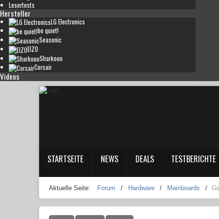
Lesertests
Hersteller
LG Electronics
be quiet!
Seasonic
EIZO
Sharkoon
Corsair
Videos
STARTSEITE
NEWS
DEALS
TESTBERICHTE
Aktuelle Seite:
Forum
/
Hardware
/
Mainboards
/
Gi