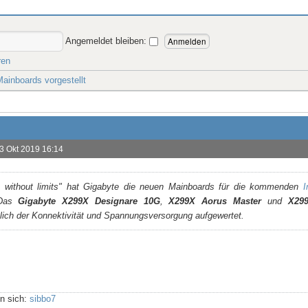
Angemeldet bleiben:
ren
ainboards vorgestellt
3 Okt 2019 16:14
 without limits" hat Gigabyte die neuen Mainboards für die kommenden
I
 Das
Gigabyte X299X Designare 10G
,
X299X Aorus Master
und
X29
lich der Konnektivität und Spannungsversorgung aufgewertet.
n sich:
sibbo7