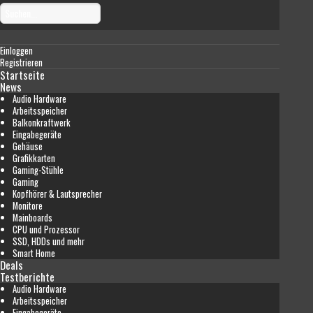
Einloggen
Registrieren
Startseite
News
Audio Hardware
Arbeitsspeicher
Balkonkraftwerk
Eingabegeräte
Gehäuse
Grafikkarten
Gaming-Stühle
Gaming
Kopfhörer & Lautsprecher
Monitore
Mainboards
CPU und Prozessor
SSD, HDDs und mehr
Smart Home
Deals
Testberichte
Audio Hardware
Arbeitsspeicher
Eingabegeräte