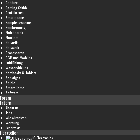
Gehäuse
Gaming Stühle
Grafikkarten
Smartphone
Komplettsysteme
Kaufberatung
Mainboards
Monitore
Netzteile
Netzwerk
Prozessoren
RGB und Modding
Luftkühlung
Wasserkühlung
Notebooks & Tablets
Sonstiges
Spiele
Smart Home
Software
Forum
Intern
About us
Jobs
Wie wir testen
Werbung
Lesertests
Hersteller
LG Electronics