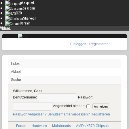
be quiet!
Seasonic
EIZO
Sharkoon
Corsair
Videos
Einloggen
Registrieren
Index
Aktuell
Suche
Willkommen,
Gast
Benutzername:
Passwort:
Angemeldet bleiben:
Passwort vergessen?
Benutzername vergessen?
Registrieren
Forum
Hardware
Mainboards
AMDs X570 Chipsatz