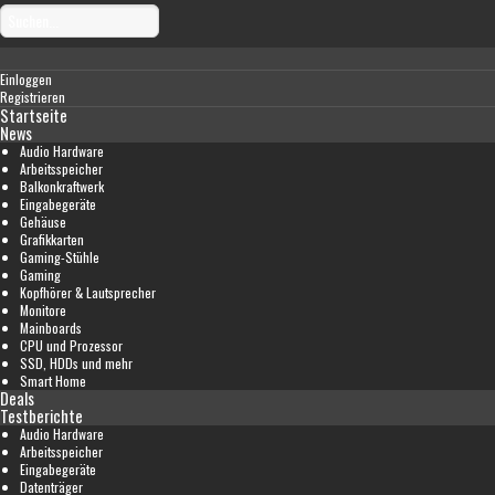
Einloggen
Registrieren
Startseite
News
Audio Hardware
Arbeitsspeicher
Balkonkraftwerk
Eingabegeräte
Gehäuse
Grafikkarten
Gaming-Stühle
Gaming
Kopfhörer & Lautsprecher
Monitore
Mainboards
CPU und Prozessor
SSD, HDDs und mehr
Smart Home
Deals
Testberichte
Audio Hardware
Arbeitsspeicher
Eingabegeräte
Datenträger