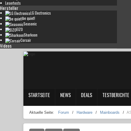
Lesertests
Hersteller
LG Electronics
be quiet!
Seasonic
EIZO
Sharkoon
Corsair
Videos
STARTSEITE
NEWS
DEALS
TESTBERICHTE
Aktuelle Seite:
Forum
/
Hardware
/
Mainboards
/
AS