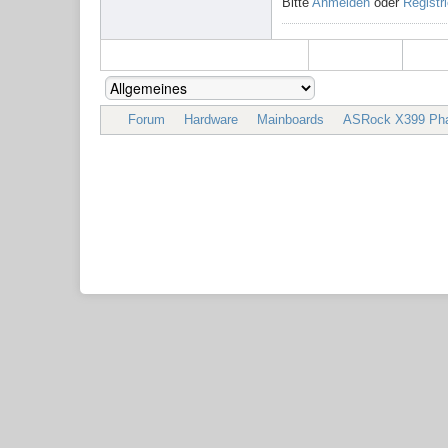
Bitte
Anmelden
oder
Registr
Forum
Hardware
Mainboards
ASRock X399 Phan