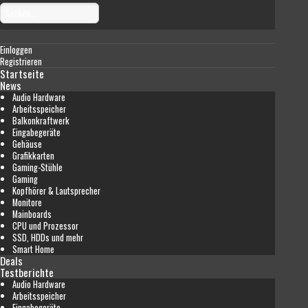
Einloggen
Registrieren
Startseite
News
Audio Hardware
Arbeitsspeicher
Balkonkraftwerk
Eingabegeräte
Gehäuse
Grafikkarten
Gaming-Stühle
Gaming
Kopfhörer & Lautsprecher
Monitore
Mainboards
CPU und Prozessor
SSD, HDDs und mehr
Smart Home
Deals
Testberichte
Audio Hardware
Arbeitsspeicher
Eingabegeräte