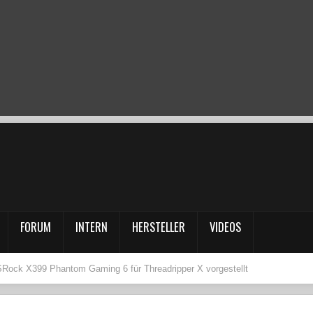
FORUM
INTERN
HERSTELLER
VIDEOS
Rock X399 Phantom Gaming 6 für Threadripper X vorgestellt