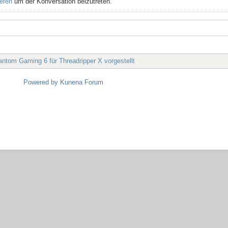
ieren
um der Konversation beizutreten.
tom Gaming 6 für Threadripper X vorgestellt
Powered by
Kunena Forum