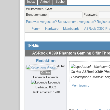
Index
Aktuell
Suche
Willkommen,
Gast
Benutzername:
Passwort:
Passwort vergessen?
Benutzername vergessen?
Registrie
Forum
Hardware
Mainboards
ASRock X399 Phan
THEMA:
ASRock X399 Phantom Gaming 6 für Threa
Redaktion
Autor
Nachdem G
Ob das
ASRock X399 Pha
Offline
Threadripper X Modelle zeig
Lebende Legende
Mehr lesen...
Beiträge: 8862
Dank erhalten: 1240