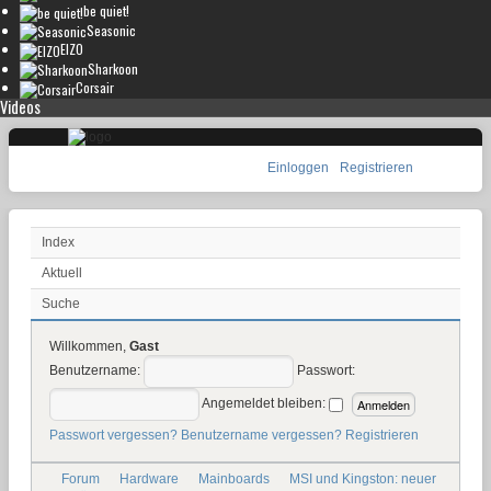
be quiet!
Seasonic
EIZO
Sharkoon
Corsair
Videos
Einloggen
Registrieren
Index
Aktuell
Suche
Willkommen,
Gast
Benutzername:
Passwort:
Angemeldet bleiben:
Passwort vergessen?
Benutzername vergessen?
Registrieren
Forum
Hardware
Mainboards
MSI und Kingston: neuer