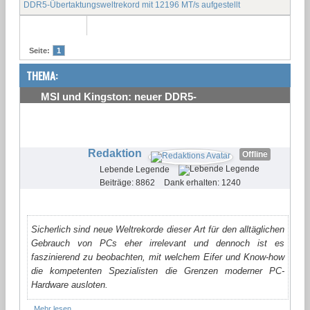
DDR5-Übertaktungsweltrekord mit 12196 MT/s aufgestellt
Seite:
1
THEMA:
MSI und Kingston: neuer DDR5-
Übertaktungsweltrekord mit 12196 MT/s aufgestellt
#1
Redaktion
Offline
Lebende Legende
Beiträge: 8862
Dank erhalten: 1240
Sicherlich sind neue Weltrekorde dieser Art für den alltäglichen
Gebrauch von PCs eher irrelevant und dennoch ist es
faszinierend zu beobachten, mit welchem Eifer und Know-how
die kompetenten Spezialisten die Grenzen moderner PC-
Hardware ausloten.
Mehr lesen...