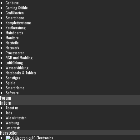
Gehäuse
Gaming Stühle
Grafikkarten
Smartphone
Komplettsysteme
Kaufberatung
Mainboards
Monitore
Netzteile
Netzwerk
Prozessoren
RGB und Modding
Luftkühlung
Wasserkühlung
Notebooks & Tablets
Sonstiges
Spiele
Smart Home
Software
Forum
Intern
About us
Jobs
Wie wir testen
Werbung
Lesertests
Hersteller
LG Electronics