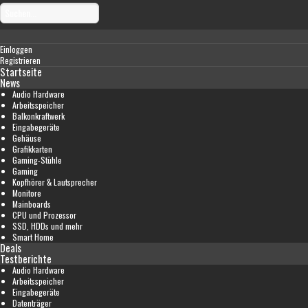
Einloggen
Registrieren
Startseite
News
Audio Hardware
Arbeitsspeicher
Balkonkraftwerk
Eingabegeräte
Gehäuse
Grafikkarten
Gaming-Stühle
Gaming
Kopfhörer & Lautsprecher
Monitore
Mainboards
CPU und Prozessor
SSD, HDDs und mehr
Smart Home
Deals
Testberichte
Audio Hardware
Arbeitsspeicher
Eingabegeräte
Datenträger