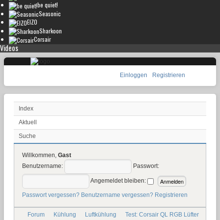
be quiet!
Seasonic
EIZO
Sharkoon
Corsair
Videos
Einloggen
Registrieren
Index
Aktuell
Suche
Willkommen,
Gast
Benutzername:
Passwort:
Angemeldet bleiben:
Passwort vergessen?
Benutzername vergessen?
Registrieren
Forum
Kühlung
Luftkühlung
Test: Corsair QL RGB Lüfter