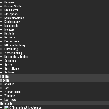
Gehäuse
Gaming Stühle
Grafikkarten
Smartphone
Komplettsysteme
Kaufberatung
Mainboards
Monitore
Netzteile
Netzwerk
Prozessoren
RGB und Modding
Luftkühlung
Wasserkühlung
Notebooks & Tablets
Sonstiges
Spiele
Smart Home
Software
Forum
Intern
About us
Jobs
Wie wir testen
Werbung
Lesertests
Hersteller
LG Electronics