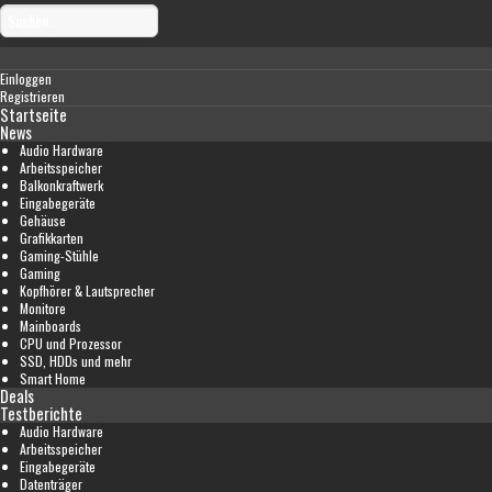
Einloggen
Registrieren
Startseite
News
Audio Hardware
Arbeitsspeicher
Balkonkraftwerk
Eingabegeräte
Gehäuse
Grafikkarten
Gaming-Stühle
Gaming
Kopfhörer & Lautsprecher
Monitore
Mainboards
CPU und Prozessor
SSD, HDDs und mehr
Smart Home
Deals
Testberichte
Audio Hardware
Arbeitsspeicher
Eingabegeräte
Datenträger