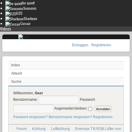
be quiet!
Seasonic
EIZO
Sharkoon
Corsair
Videos
Einloggen
Registrieren
Index
Aktuell
Suche
Willkommen,
Gast
Benutzername:
Passwort:
Angemeldet bleiben:
Passwort vergessen?
Benutzername vergessen?
Registrieren
Forum
Kühlung
Luftkühlung
Enermax T.B.RGB Lüfter nun