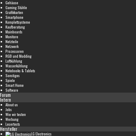
Gehäuse
Gaming Stühle
Grafikkarten
Smartphone
Komplettsysteme
Kaufberatung
Mainboards
Monitore
Netzteile
Netzwerk
Prozessoren
RGB und Modding
Luftkühlung
Wasserkühlung
Notebooks & Tablets
Sonstiges
Spiele
Smart Home
Software
Forum
Intern
About us
Jobs
Wie wir testen
Werbung
Lesertests
Hersteller
LG Electronics