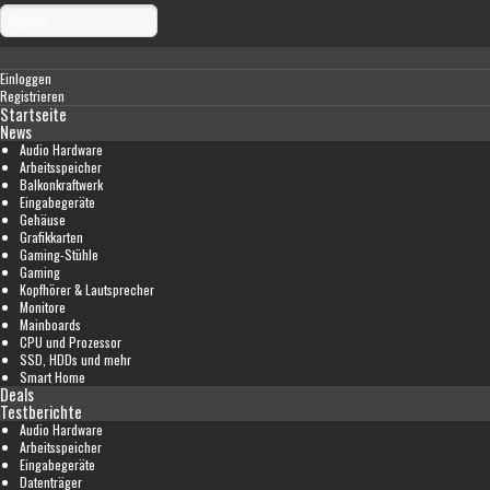
Einloggen
Registrieren
Startseite
News
Audio Hardware
Arbeitsspeicher
Balkonkraftwerk
Eingabegeräte
Gehäuse
Grafikkarten
Gaming-Stühle
Gaming
Kopfhörer & Lautsprecher
Monitore
Mainboards
CPU und Prozessor
SSD, HDDs und mehr
Smart Home
Deals
Testberichte
Audio Hardware
Arbeitsspeicher
Eingabegeräte
Datenträger