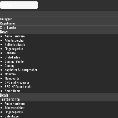
Einloggen
Registrieren
Startseite
News
Audio Hardware
Arbeitsspeicher
Balkonkraftwerk
Eingabegeräte
Gehäuse
Grafikkarten
Gaming-Stühle
Gaming
Kopfhörer & Lautsprecher
Monitore
Mainboards
CPU und Prozessor
SSD, HDDs und mehr
Smart Home
Deals
Testberichte
Audio Hardware
Arbeitsspeicher
Eingabegeräte
Datenträger