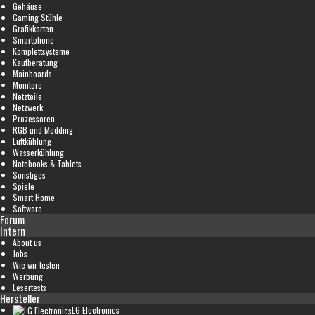
Gehäuse
Gaming Stühle
Grafikkarten
Smartphone
Komplettsysteme
Kaufberatung
Mainboards
Monitore
Netzteile
Netzwerk
Prozessoren
RGB und Modding
Luftkühlung
Wasserkühlung
Notebooks & Tablets
Sonstiges
Spiele
Smart Home
Software
Forum
Intern
About us
Jobs
Wie wir testen
Werbung
Lesertests
Hersteller
LG Electronics