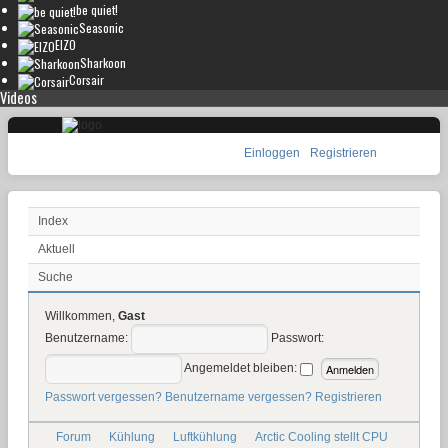
be quiet!
Seasonic
EIZO
Sharkoon
Corsair
Videos
Einloggen
Registrieren
Index
Aktuell
Suche
Willkommen,
Gast
Benutzername:
Passwort:
Angemeldet bleiben:
Passwort vergessen?
Benutzername vergessen?
Registrieren
Forum
Kühlung
Luftkühlung
Arctic Cooling stellt CPU