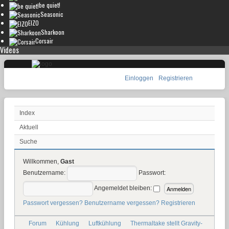
be quiet!
Seasonic
EIZO
Sharkoon
Corsair
Videos
Einloggen
Registrieren
Index
Aktuell
Suche
Willkommen,
Gast
Benutzername:
Passwort:
Angemeldet bleiben:
Passwort vergessen?
Benutzername vergessen?
Registrieren
Forum
Kühlung
Luftkühlung
Thermaltake stellt Gravity-