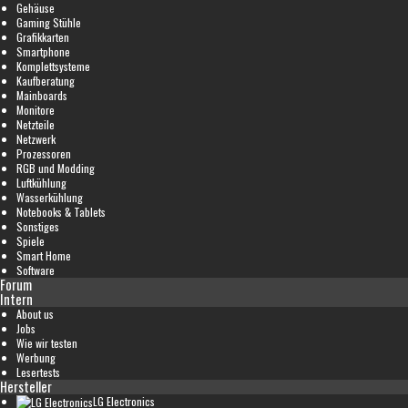
Gehäuse
Gaming Stühle
Grafikkarten
Smartphone
Komplettsysteme
Kaufberatung
Mainboards
Monitore
Netzteile
Netzwerk
Prozessoren
RGB und Modding
Luftkühlung
Wasserkühlung
Notebooks & Tablets
Sonstiges
Spiele
Smart Home
Software
Forum
Intern
About us
Jobs
Wie wir testen
Werbung
Lesertests
Hersteller
LG Electronics