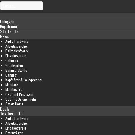
Einloggen
Registrieren
Startseite
News
Audio Hardware
Arbeitsspeicher
Balkonkraftwerk
Eingabegeräte
Gehäuse
Grafikkarten
Gaming-Stühle
Gaming
Kopfhörer & Lautsprecher
Monitore
Mainboards
CPU und Prozessor
SSD, HDDs und mehr
Smart Home
Deals
Testberichte
Audio Hardware
Arbeitsspeicher
Eingabegeräte
Datenträger