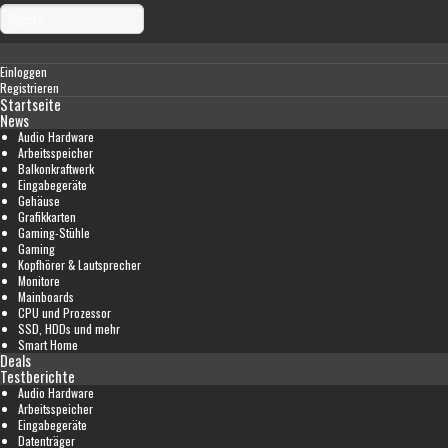
Einloggen
Registrieren
Startseite
News
Audio Hardware
Arbeitsspeicher
Balkonkraftwerk
Eingabegeräte
Gehäuse
Grafikkarten
Gaming-Stühle
Gaming
Kopfhörer & Lautsprecher
Monitore
Mainboards
CPU und Prozessor
SSD, HDDs und mehr
Smart Home
Deals
Testberichte
Audio Hardware
Arbeitsspeicher
Eingabegeräte
Datenträger