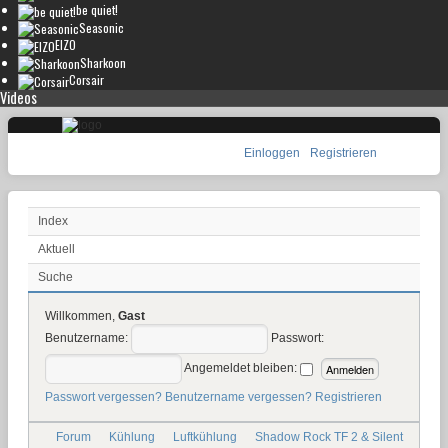
be quiet!
Seasonic
EIZO
Sharkoon
Corsair
Videos
Einloggen
Registrieren
Index
Aktuell
Suche
Willkommen,
Gast
Benutzername:
Passwort:
Angemeldet bleiben:
Passwort vergessen?
Benutzername vergessen?
Registrieren
Forum
Kühlung
Luftkühlung
Shadow Rock TF 2 & Silent