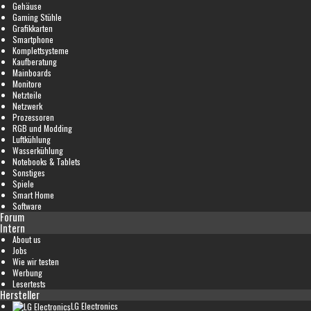
Gehäuse
Gaming Stühle
Grafikkarten
Smartphone
Komplettsysteme
Kaufberatung
Mainboards
Monitore
Netzteile
Netzwerk
Prozessoren
RGB und Modding
Luftkühlung
Wasserkühlung
Notebooks & Tablets
Sonstiges
Spiele
Smart Home
Software
Forum
Intern
About us
Jobs
Wie wir testen
Werbung
Lesertests
Hersteller
LG Electronics