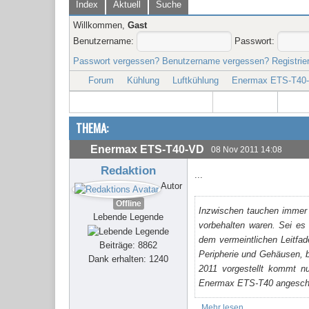
Index
Aktuell
Suche
Willkommen,
Gast
Benutzername:
Passwort:
Passwort vergessen?
Benutzername vergessen?
Registrie
Forum
Kühlung
Luftkühlung
Enermax ETS-T40
THEMA:
Enermax ETS-T40-VD
08 Nov 2011 14:08
Redaktion
...
Autor
Offline
Inzwischen tauchen immer m
Lebende Legende
vorbehalten waren. Sei es N
dem vermeintlichen Leitfad
Beiträge: 8862
Peripherie und Gehäusen, 
Dank erhalten: 1240
2011 vorgestellt kommt nu
Enermax ETS-T40 angeschaut
Mehr lesen...