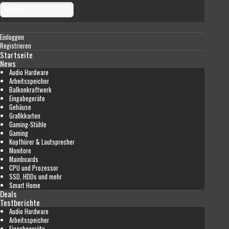
Einloggen
Registrieren
Startseite
News
Audio Hardware
Arbeitsspeicher
Balkonkraftwerk
Eingabegeräte
Gehäuse
Grafikkarten
Gaming-Stühle
Gaming
Kopfhörer & Lautsprecher
Monitore
Mainboards
CPU und Prozessor
SSD, HDDs und mehr
Smart Home
Deals
Testberichte
Audio Hardware
Arbeitsspeicher
Eingabegeräte