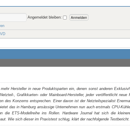
Angemeldet bleiben:
ren
-VD
ehr Hersteller in neue Produktsparten ein, denen sonst anderen Exklusivhe
etzteil-, Grafikkarten- oder Mainboard-Hersteller, jeder veröffentlicht neue 
en des Konzerns entsprechen. Einer davon ist der Netzteilspezialist Enerm
bietet das in Hamburg ansässige Unternehmen nun auch erstmals CPU-Kühler
n die ETS-Modellreihe ins Rollen. Hardware Journal hat sich die kleine
. Wie sich dieser im Praxistest schlug, klärt der nachfolgende Testbericht.