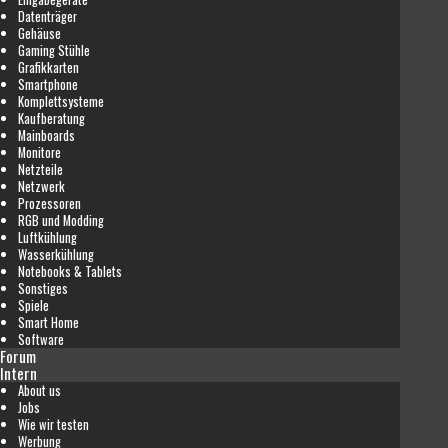
Datenträger
Gehäuse
Gaming Stühle
Grafikkarten
Smartphone
Komplettsysteme
Kaufberatung
Mainboards
Monitore
Netzteile
Netzwerk
Prozessoren
RGB und Modding
Luftkühlung
Wasserkühlung
Notebooks & Tablets
Sonstiges
Spiele
Smart Home
Software
Forum
Intern
About us
Jobs
Wie wir testen
Werbung