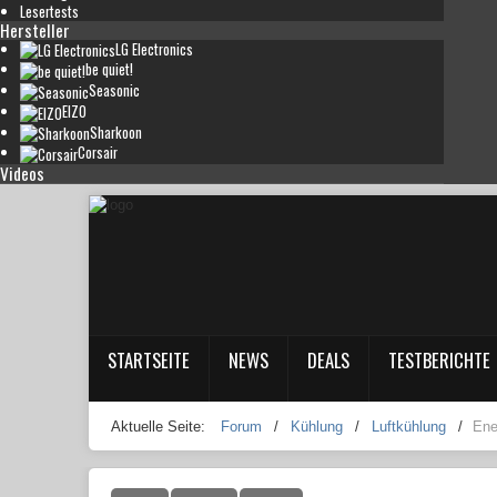
Lesertests
Hersteller
LG Electronics
be quiet!
Seasonic
EIZO
Sharkoon
Corsair
Videos
STARTSEITE
NEWS
DEALS
TESTBERICHTE
Aktuelle Seite:
Forum
/
Kühlung
/
Luftkühlung
/
Ene