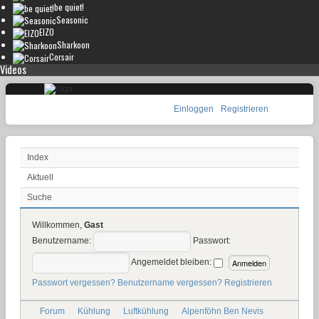
be quiet!
Seasonic
EIZO
Sharkoon
Corsair
Videos
Einloggen
Registrieren
Index
Aktuell
Suche
Willkommen,
Gast
Benutzername:
Passwort:
Angemeldet bleiben:
Passwort vergessen?
Benutzername vergessen?
Registrieren
Forum
Kühlung
Luftkühlung
Alpenföhn Ben Nevis