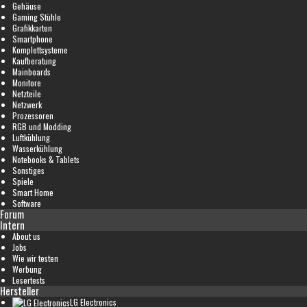
Gehäuse
Gaming Stühle
Grafikkarten
Smartphone
Komplettsysteme
Kaufberatung
Mainboards
Monitore
Netzteile
Netzwerk
Prozessoren
RGB und Modding
Luftkühlung
Wasserkühlung
Notebooks & Tablets
Sonstiges
Spiele
Smart Home
Software
Forum
Intern
About us
Jobs
Wie wir testen
Werbung
Lesertests
Hersteller
LG Electronics