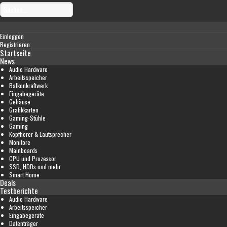
Einloggen
Registrieren
Startseite
News
Audio Hardware
Arbeitsspeicher
Balkonkraftwerk
Eingabegeräte
Gehäuse
Grafikkarten
Gaming-Stühle
Gaming
Kopfhörer & Lautsprecher
Monitore
Mainboards
CPU und Prozessor
SSD, HDDs und mehr
Smart Home
Deals
Testberichte
Audio Hardware
Arbeitsspeicher
Eingabegeräte
Datenträger