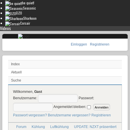
be quiet!
Seasonic
EIZO
Sharkoon
Corsair
Videos
Einloggen
Registrieren
Index
Aktuell
Suche
Willkommen,
Gast
Benutzername:
Passwort:
Angemeldet bleiben:
Passwort vergessen?
Benutzername vergessen?
Registrieren
Forum
Kühlung
Luftkühlung
UPDATE: NZXT präsentiert