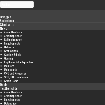
Einloggen
Registrieren
Startseite
News
Audio Hardware
Arbeitsspeicher
Balkonkraftwerk
Eingabegeräte
Gehäuse
Grafikkarten
Gaming-Stühle
Gaming
Kopfhörer & Lautsprecher
Monitore
Mainboards
CPU und Prozessor
SSD, HDDs und mehr
Smart Home
Deals
Testberichte
Audio Hardware
Arbeitsspeicher
Eingabegeräte
Datenträger