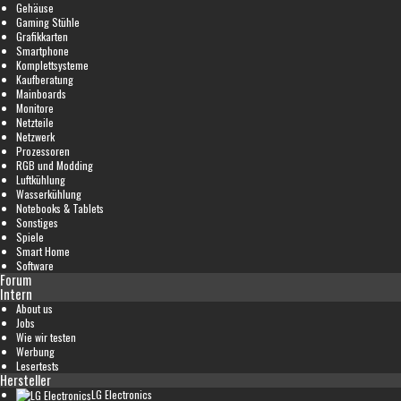
Gehäuse
Gaming Stühle
Grafikkarten
Smartphone
Komplettsysteme
Kaufberatung
Mainboards
Monitore
Netzteile
Netzwerk
Prozessoren
RGB und Modding
Luftkühlung
Wasserkühlung
Notebooks & Tablets
Sonstiges
Spiele
Smart Home
Software
Forum
Intern
About us
Jobs
Wie wir testen
Werbung
Lesertests
Hersteller
LG Electronics