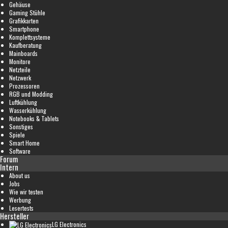
Gehäuse
Gaming Stühle
Grafikkarten
Smartphone
Komplettsysteme
Kaufberatung
Mainboards
Monitore
Netzteile
Netzwerk
Prozessoren
RGB und Modding
Luftkühlung
Wasserkühlung
Notebooks & Tablets
Sonstiges
Spiele
Smart Home
Software
Forum
Intern
About us
Jobs
Wie wir testen
Werbung
Lesertests
Hersteller
LG Electronics