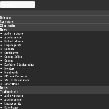
Einloggen
Registrieren
Startseite
News
Audio Hardware
Arbeitsspeicher
Balkonkraftwerk
Eingabegeräte
Gehäuse
Grafikkarten
Gaming-Stühle
Gaming
Kopfhörer & Lautsprecher
Monitore
Mainboards
CPU und Prozessor
SSD, HDDs und mehr
Smart Home
Deals
Testberichte
Audio Hardware
Arbeitsspeicher
Eingabegeräte
Datenträger