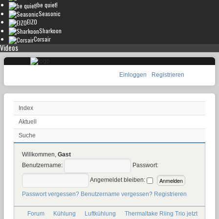
be quiet!
Seasonic
EIZO
Sharkoon
Corsair
Videos
Einloggen
Registrieren
Index
Aktuell
Suche
Willkommen,
Gast
Benutzername:
Passwort:
Angemeldet bleiben:
Passwort vergessen?
Benutzername vergessen?
Registrieren
Forum
Kühlung
Luftkühlung
Thermaltake Riing Trio jetzt