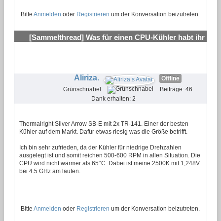
Bitte
Anmelden
oder
Registrieren
um der Konversation beizutreten.
[Sammelthread] Was für einen CPU-Kühler habt ihr
verbaut?
#4
Aliriza.
Offline
Grünschnabel
Beiträge: 46
Dank erhalten: 2
Thermalright Silver Arrow SB-E mit 2x TR-141. Einer der besten
Kühler auf dem Markt. Dafür etwas riesig was die Größe betrifft.
Ich bin sehr zufrieden, da der Kühler für niedrige Drehzahlen
ausgelegt ist und somit reichen 500-600 RPM in allen Situation. Die
CPU wird nicht wärmer als 65°C. Dabei ist meine 2500K mit 1,248V
bei 4.5 GHz am laufen.
Bitte
Anmelden
oder
Registrieren
um der Konversation beizutreten.