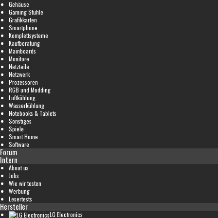
Gehäuse
Gaming Stühle
Grafikkarten
Smartphone
Komplettsysteme
Kaufberatung
Mainboards
Monitore
Netzteile
Netzwerk
Prozessoren
RGB und Modding
Luftkühlung
Wasserkühlung
Notebooks & Tablets
Sonstiges
Spiele
Smart Home
Software
Forum
Intern
About us
Jobs
Wie wir testen
Werbung
Lesertests
Hersteller
LG Electronics