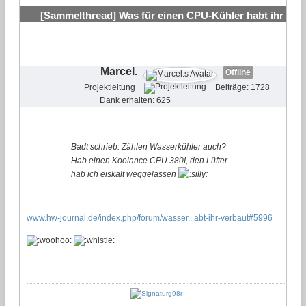
[Sammelthread] Was für einen CPU-Kühler habt ihr
verbaut?
#12
Marcel.
Offline
Projektleitung
Beiträge: 1728
Dank erhalten: 625
Badt schrieb: Zählen Wasserkühler auch?
Hab einen Koolance CPU 380I, den Lüfter
hab ich eiskalt weggelassen
www.hw-journal.de/index.php/forum/wasser...abt-ihr-verbaut#5996