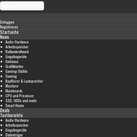
Einloggen
Registrieren
Startseite
News
Audio Hardware
Arbeitsspeicher
Balkonkraftwerk
Eingabegeräte
Gehäuse
Grafikkarten
Gaming-Stühle
Gaming
Kopfhörer & Lautsprecher
Monitore
Mainboards
CPU und Prozessor
SSD, HDDs und mehr
Smart Home
Deals
Testberichte
Audio Hardware
Arbeitsspeicher
Eingabegeräte
Datenträger