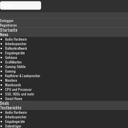
Einloggen
Registrieren
Startseite
News
Audio Hardware
Arbeitsspeicher
Balkonkraftwerk
Eingabegeräte
Gehäuse
Grafikkarten
Gaming-Stühle
Gaming
Kopfhörer & Lautsprecher
Monitore
Mainboards
CPU und Prozessor
SSD, HDDs und mehr
Smart Home
Deals
Testberichte
Audio Hardware
Arbeitsspeicher
Eingabegeräte
Datenträger