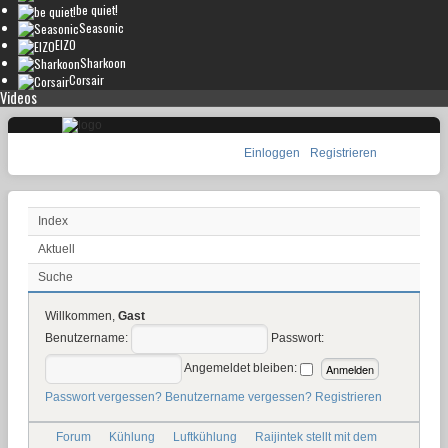
be quiet!
Seasonic
EIZO
Sharkoon
Corsair
Videos
Einloggen
Registrieren
Index
Aktuell
Suche
Willkommen,
Gast
Benutzername:
Passwort:
Angemeldet bleiben:
Passwort vergessen?
Benutzername vergessen?
Registrieren
Forum
Kühlung
Luftkühlung
Raijintek stellt mit dem