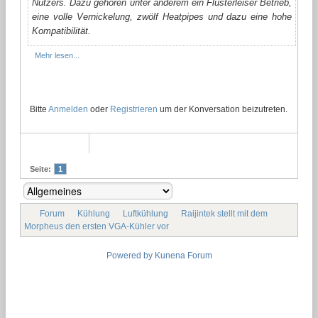
Nutzers. Dazu gehören unter anderem ein Flüsterleiser Betrieb,
eine volle Vernickelung, zwölf Heatpipes und dazu eine hohe
Kompatibilität.
Mehr lesen...
Bitte
Anmelden
oder
Registrieren
um der Konversation beizutreten.
Seite:
1
Forum
Kühlung
Luftkühlung
Raijintek stellt mit dem
Morpheus den ersten VGA-Kühler vor
Powered by
Kunena Forum