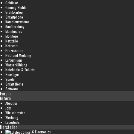
Gehäuse
Gaming Stühle
Grafikkarten
Smartphone
Komplettsysteme
Kaufberatung
Mainboards
Monitore
Netzteile
Netzwerk
Prozessoren
RGB und Modding
Luftkühlung
Wasserkühlung
Notebooks & Tablets
Sonstiges
Spiele
Smart Home
Software
Forum
Intern
About us
Jobs
Wie wir testen
Werbung
Lesertests
Hersteller
LG Electronics