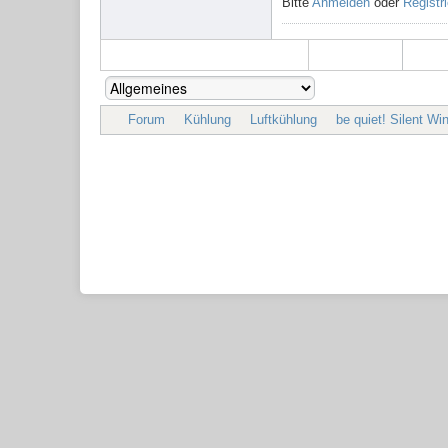
Bitte
Anmelden
oder
Registr
Forum
Kühlung
Luftkühlung
be quiet! Silent W