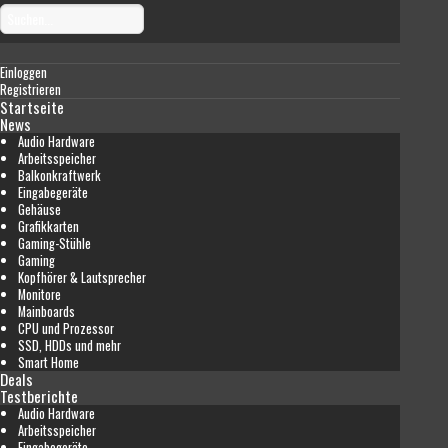
Einloggen
Registrieren
Startseite
News
Audio Hardware
Arbeitsspeicher
Balkonkraftwerk
Eingabegeräte
Gehäuse
Grafikkarten
Gaming-Stühle
Gaming
Kopfhörer & Lautsprecher
Monitore
Mainboards
CPU und Prozessor
SSD, HDDs und mehr
Smart Home
Deals
Testberichte
Audio Hardware
Arbeitsspeicher
Eingabegeräte