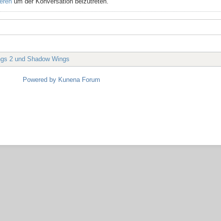
ieren
um der Konversation beizutreten.
ings 2 und Shadow Wings
Powered by
Kunena Forum