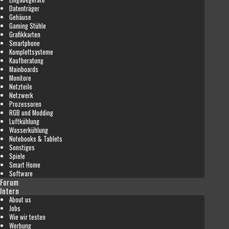
Datenträger
Gehäuse
Gaming Stühle
Grafikkarten
Smartphone
Komplettsysteme
Kaufberatung
Mainboards
Monitore
Netzteile
Netzwerk
Prozessoren
RGB und Modding
Luftkühlung
Wasserkühlung
Notebooks & Tablets
Sonstiges
Spiele
Smart Home
Software
Forum
Intern
About us
Jobs
Wie wir testen
Werbung