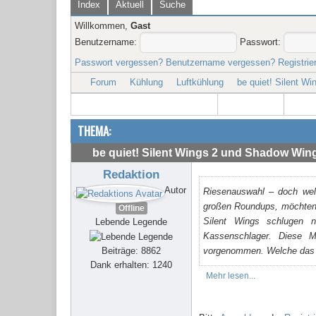
Index
Aktuell
Suche
Willkommen,
Gast
Benutzername:
Passwort:
Passwort vergessen?
Benutzername vergessen?
Registrie
Forum
Kühlung
Luftkühlung
be quiet! Silent W
THEMA:
be quiet! Silent Wings 2 und Shadow Win
Redaktion
Autor
Riesenauswahl – doch welc
großen Roundups, möchten w
Offline
Silent Wings schlugen n
Lebende Legende
Kassenschlager. Diese Mo
Beiträge: 8862
vorgenommen. Welche das sin
Dank erhalten: 1240
Mehr lesen...