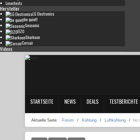
Lesertests
Hersteller
LG Electronics
be quiet!
Seasonic
EIZO
Sharkoon
Corsair
Videos
STARTSEITE
NEWS
DEALS
TESTBERICHTE
Aktuelle Seite:
Forum
/
Kühlung
/
Luftkühlung
/
be 