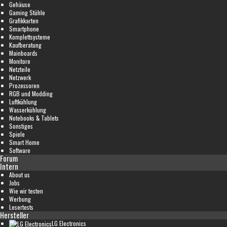
Gehäuse
Gaming Stühle
Grafikkarten
Smartphone
Komplettsysteme
Kaufberatung
Mainboards
Monitore
Netzteile
Netzwerk
Prozessoren
RGB und Modding
Luftkühlung
Wasserkühlung
Notebooks & Tablets
Sonstiges
Spiele
Smart Home
Software
Forum
Intern
About us
Jobs
Wie wir testen
Werbung
Lesertests
Hersteller
LG Electronics