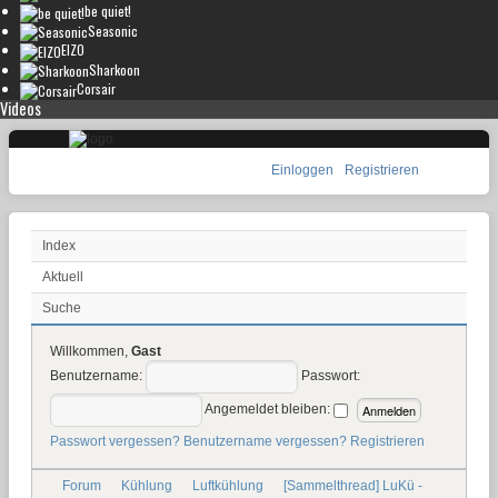
be quiet!
Seasonic
EIZO
Sharkoon
Corsair
Videos
Einloggen
Registrieren
Index
Aktuell
Suche
Willkommen,
Gast
Benutzername:
Passwort:
Angemeldet bleiben:
Passwort vergessen?
Benutzername vergessen?
Registrieren
Forum
Kühlung
Luftkühlung
[Sammelthread] LuKü -