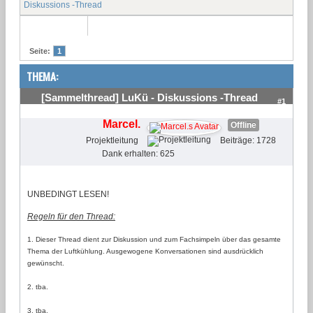
Diskussions -Thread
Seite:
1
THEMA:
[Sammelthread] LuKü - Diskussions -Thread
#1
Marcel.
Offline
Projektleitung
Beiträge: 1728
Dank erhalten: 625
UNBEDINGT LESEN!
Regeln für den Thread:
1. Dieser Thread dient zur Diskussion und zum Fachsimpeln über das gesamte
Thema der Luftkühlung. Ausgewogene Konversationen sind ausdrücklich
gewünscht.
2. tba.
3. tba.