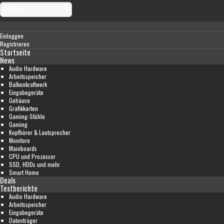
Einloggen
Registrieren
Startseite
News
Audio Hardware
Arbeitsspeicher
Balkonkraftwerk
Eingabegeräte
Gehäuse
Grafikkarten
Gaming-Stühle
Gaming
Kopfhörer & Lautsprecher
Monitore
Mainboards
CPU und Prozessor
SSD, HDDs und mehr
Smart Home
Deals
Testberichte
Audio Hardware
Arbeitsspeicher
Eingabegeräte
Datenträger