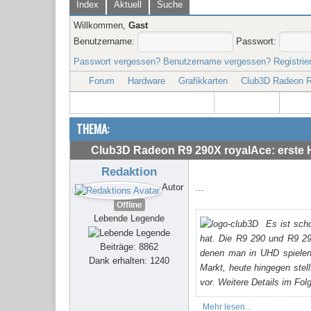
Index
Aktuell
Suche
Willkommen,
Gast
Benutzername:
Passwort:
Passwort vergessen?
Benutzername vergessen?
Registrie
Forum
Hardware
Grafikkarten
Club3D Radeon R9
THEMA:
Club3D Radeon R9 290X royalAce: erste H
Redaktion
Autor
...
Offline
Lebende Legende
Es ist sch
hat. Die R9 290 und R9 29
Beiträge: 8862
denen man in UHD spielen 
Dank erhalten: 1240
Markt, heute hingegen stel
vor. Weitere Details im Fol
Mehr lesen...