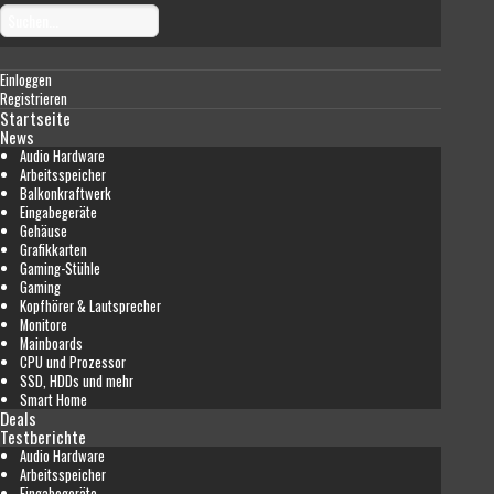
Einloggen
Registrieren
Startseite
News
Audio Hardware
Arbeitsspeicher
Balkonkraftwerk
Eingabegeräte
Gehäuse
Grafikkarten
Gaming-Stühle
Gaming
Kopfhörer & Lautsprecher
Monitore
Mainboards
CPU und Prozessor
SSD, HDDs und mehr
Smart Home
Deals
Testberichte
Audio Hardware
Arbeitsspeicher
Eingabegeräte