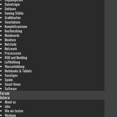
Datenträger
Gehäuse
Gaming Stühle
Grafikkarten
Smartphone
Komplettsysteme
Kaufberatung
Mainboards
Monitore
Netzteile
Netzwerk
Prozessoren
RGB und Modding
Luftkühlung
Wasserkühlung
Notebooks & Tablets
Sonstiges
Spiele
Smart Home
Software
Forum
Intern
About us
Jobs
Wie wir testen
Werbung