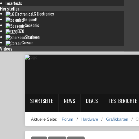
Lesertests
Hersteller
LG Electronics
be quiet!
Seasonic
EIZO
Sharkoon
Corsair
Videos
STARTSEITE
NEWS
DEALS
TESTBERICHTE
Aktuelle Seite:
Forum
/
Hardware
/
Grafikkarten
/
C