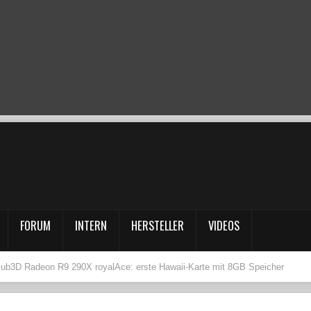
FORUM
INTERN
HERSTELLER
VIDEOS
lub3D Radeon R9 290X royalAce: erste Hawaii-Karte mit 8GB Speicher