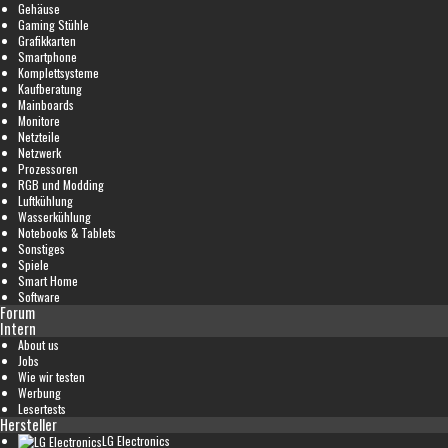
Gehäuse
Gaming Stühle
Grafikkarten
Smartphone
Komplettsysteme
Kaufberatung
Mainboards
Monitore
Netzteile
Netzwerk
Prozessoren
RGB und Modding
Luftkühlung
Wasserkühlung
Notebooks & Tablets
Sonstiges
Spiele
Smart Home
Software
Forum
Intern
About us
Jobs
Wie wir testen
Werbung
Lesertests
Hersteller
LG Electronics