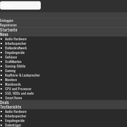
Einloggen
Registrieren
Startseite
News
Audio Hardware
Arbeitsspeicher
Balkonkraftwerk
Eingabegeräte
Gehäuse
Grafikkarten
Gaming-Stühle
Gaming
Kopfhörer & Lautsprecher
Monitore
Mainboards
CPU und Prozessor
SSD, HDDs und mehr
Smart Home
Deals
Testberichte
Audio Hardware
Arbeitsspeicher
Eingabegeräte
Datenträger