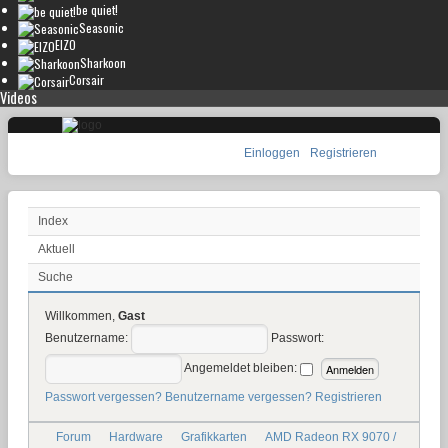
be quiet!
Seasonic
EIZO
Sharkoon
Corsair
Videos
Einloggen
Registrieren
Index
Aktuell
Suche
Willkommen,
Gast
Benutzername:
Passwort:
Angemeldet bleiben:
Passwort vergessen?
Benutzername vergessen?
Registrieren
Forum
Hardware
Grafikkarten
AMD Radeon RX 9070 /