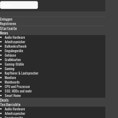
Einloggen
Registrieren
Startseite
News
Audio Hardware
Arbeitsspeicher
Balkonkraftwerk
Eingabegeräte
Gehäuse
Grafikkarten
Gaming-Stühle
Gaming
Kopfhörer & Lautsprecher
Monitore
Mainboards
CPU und Prozessor
SSD, HDDs und mehr
Smart Home
Deals
Testberichte
Audio Hardware
Arbeitsspeicher
Eingabegeräte