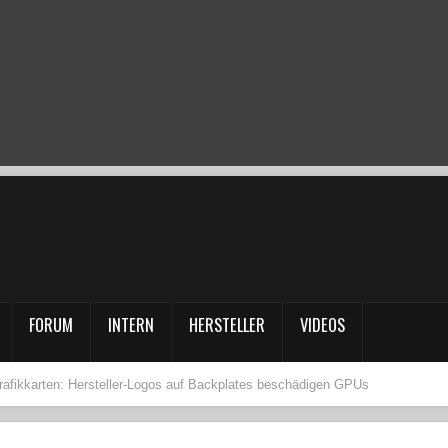
FORUM
INTERN
HERSTELLER
VIDEOS
rafikkarten: Hersteller-Logos auf Backplates beschädigen GPUs