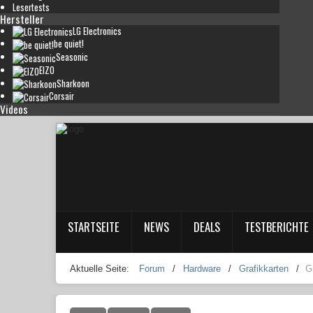
Lesertests
Hersteller
LG Electronics
be quiet!
Seasonic
EIZO
Sharkoon
Corsair
Videos
STARTSEITE
NEWS
DEALS
TESTBERICHTE
Aktuelle Seite:
Forum
/
Hardware
/
Grafikkarten
/
G