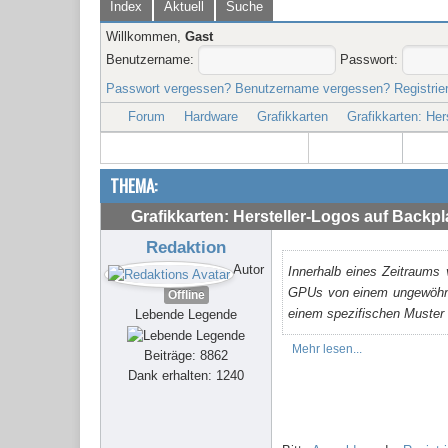
Index
Aktuell
Suche
Willkommen,
Gast
Benutzername:
Passwort:
Passwort vergessen?
Benutzername vergessen?
Registrie
Forum
Hardware
Grafikkarten
Grafikkarten: He
THEMA:
Grafikkarten: Hersteller-Logos auf Back
Redaktion
Autor
Innerhalb eines Zeitraums 
GPUs von einem ungewöhnli
Offline
einem spezifischen Muster 
Lebende Legende
Mehr lesen...
Beiträge: 8862
Dank erhalten: 1240