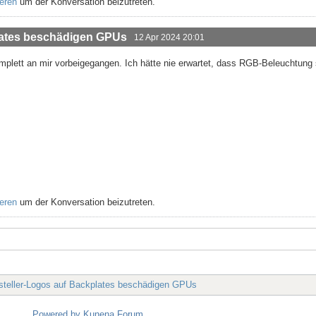
ieren
um der Konversation beizutreten.
plates beschädigen GPUs
12 Apr 2024 20:01
mplett an mir vorbeigegangen. Ich hätte nie erwartet, dass RGB-Beleuchtung
ieren
um der Konversation beizutreten.
rsteller-Logos auf Backplates beschädigen GPUs
Powered by
Kunena Forum