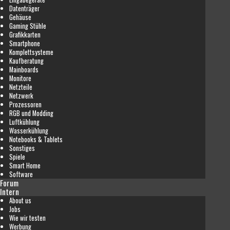
Datenträger
Gehäuse
Gaming Stühle
Grafikkarten
Smartphone
Komplettsysteme
Kaufberatung
Mainboards
Monitore
Netzteile
Netzwerk
Prozessoren
RGB und Modding
Luftkühlung
Wasserkühlung
Notebooks & Tablets
Sonstiges
Spiele
Smart Home
Software
Forum
Intern
About us
Jobs
Wie wir testen
Werbung