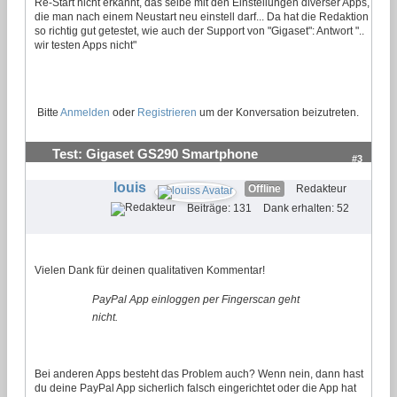
Re-Start nicht erkannt, das selbe mit den Einstellungen diverser Apps,
die man nach einem Neustart neu einstell darf... Da hat die Redaktion
so richtig gut getestet, wie auch der Support von "Gigaset": Antwort "..
wir testen Apps nicht"
Bitte
Anmelden
oder
Registrieren
um der Konversation beizutreten.
Test: Gigaset GS290 Smartphone
#3
louis
Offline
Redakteur
Beiträge: 131
Dank erhalten: 52
Vielen Dank für deinen qualitativen Kommentar!
PayPal App einloggen per Fingerscan geht
nicht.
Bei anderen Apps besteht das Problem auch? Wenn nein, dann hast
du deine PayPal App sicherlich falsch eingerichtet oder die App hat