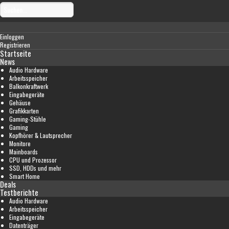
Einloggen
Registrieren
Startseite
News
Audio Hardware
Arbeitsspeicher
Balkonkraftwerk
Eingabegeräte
Gehäuse
Grafikkarten
Gaming-Stühle
Gaming
Kopfhörer & Lautsprecher
Monitore
Mainboards
CPU und Prozessor
SSD, HDDs und mehr
Smart Home
Deals
Testberichte
Audio Hardware
Arbeitsspeicher
Eingabegeräte
Datenträger