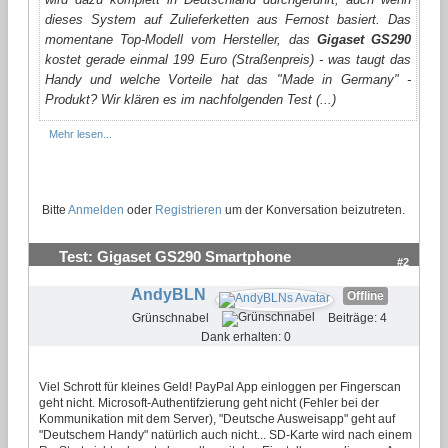
dieses System auf Zulieferketten aus Fernost basiert. Das
momentane Top-Modell vom Hersteller, das
Gigaset GS290
kostet gerade einmal 199 Euro (Straßenpreis) - was taugt das
Handy und welche Vorteile hat das "Made in Germany" -
Produkt? Wir klären es im nachfolgenden Test (...)
Mehr lesen...
Bitte
Anmelden
oder
Registrieren
um der Konversation beizutreten.
Test: Gigaset GS290 Smartphone
#2
AndyBLN
Offline
Grünschnabel
Beiträge: 4
Dank erhalten: 0
Viel Schrott für kleines Geld! PayPal App einloggen per Fingerscan
geht nicht. Microsoft-Authentifzierung geht nicht (Fehler bei der
Kommunikation mit dem Server), "Deutsche Ausweisapp" geht auf
"Deutschem Handy" natürlich auch nicht... SD-Karte wird nach einem