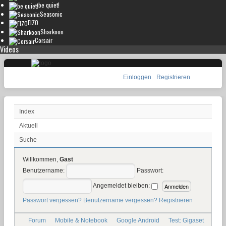
be quiet!
Seasonic
EIZO
Sharkoon
Corsair
Videos
Einloggen
Registrieren
Index
Aktuell
Suche
Willkommen,
Gast
Benutzername:
Passwort:
Angemeldet bleiben:
Passwort vergessen?
Benutzername vergessen?
Registrieren
Forum
Mobile & Notebook
Google Android
Test: Gigaset