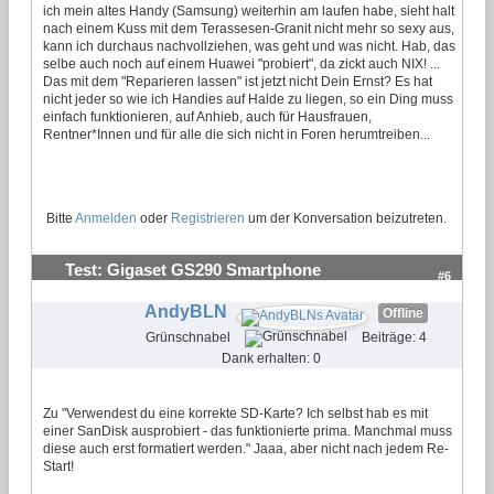
ich mein altes Handy (Samsung) weiterhin am laufen habe, sieht halt
nach einem Kuss mit dem Terassesen-Granit nicht mehr so sexy aus,
kann ich durchaus nachvollziehen, was geht und was nicht. Hab, das
selbe auch noch auf einem Huawei "probiert", da zickt auch NIX! ...
Das mit dem "Reparieren lassen" ist jetzt nicht Dein Ernst? Es hat
nicht jeder so wie ich Handies auf Halde zu liegen, so ein Ding muss
einfach funktionieren, auf Anhieb, auch für Hausfrauen,
Rentner*Innen und für alle die sich nicht in Foren herumtreiben...
Bitte
Anmelden
oder
Registrieren
um der Konversation beizutreten.
Test: Gigaset GS290 Smartphone
#6
AndyBLN
Offline
Grünschnabel
Beiträge: 4
Dank erhalten: 0
Zu "Verwendest du eine korrekte SD-Karte? Ich selbst hab es mit
einer SanDisk ausprobiert - das funktionierte prima. Manchmal muss
diese auch erst formatiert werden." Jaaa, aber nicht nach jedem Re-
Start!