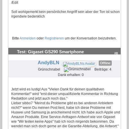
/Edit
Soll wohlgemerkt kein persönlicher Angriff sein aber der Ton ist schon
irgendwie bedenklich
Bitte
Anmelden
oder
Registrieren
um der Konversation beizutreten.
Test: Gigaset GS290 Smartphone
#8
AndyBLN
Offline
Grünschnabel
Beiträge: 4
Dank erhalten: 0
Jetzt wird es lustig! Aus "Vielen Dank für deinen qualitativen
Kommentar!" wird "erst dieser unqualifizierte Kommentar in Richtung
Redaktion und jetzt auch noch das."
Lieber sibbo7 "Meinst du Probleme gibt es bei anderen Anbietern
nicht?" wenn Du meinen Post liest, habe ich diese Probleme mit
Huawei und Samsung ja anscheinend nicht. Ich habe auch Apple und
Amazon Produkte. Eine Service-Anfragen-Antwort wie von Gigaset
wie "Wir testen keine Apps" hab ich noch nirgends bekommen. Da
wendet man sich doch gerne an die Garantie-Abteilung, die Antwort:"