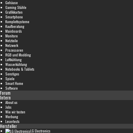
Gehäuse
Gaming Stühle
Grafikkarten
Smartphone
Komplettsysteme
Kaufberatung
Mainboards
Monitore
Netzteile
Netzwerk
Prozessoren
RGB und Modding
Luftkühlung
Wasserkühlung
Notebooks & Tablets
Sonstiges
Spiele
Smart Home
Software
Forum
Intern
About us
Jobs
Wie wir testen
Werbung
Lesertests
Hersteller
LG Electronics