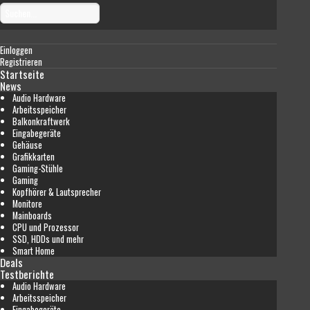
Einloggen
Registrieren
Startseite
News
Audio Hardware
Arbeitsspeicher
Balkonkraftwerk
Eingabegeräte
Gehäuse
Grafikkarten
Gaming-Stühle
Gaming
Kopfhörer & Lautsprecher
Monitore
Mainboards
CPU und Prozessor
SSD, HDDs und mehr
Smart Home
Deals
Testberichte
Audio Hardware
Arbeitsspeicher
Eingabegeräte