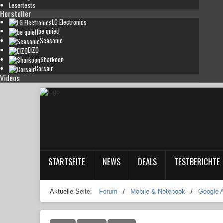
Lesertests
Hersteller
LG Electronics
be quiet!
Seasonic
EIZO
Sharkoon
Corsair
Videos
STARTSEITE
NEWS
DEALS
TESTBERICHTE
Aktuelle Seite:
Forum
/
Mobile & Notebook
/
Google 