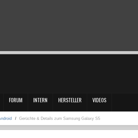
FORUM
INTERN
HERSTELLER
VIDEOS
Android
/
Gerüchte & Details zum Samsung Galaxy S5