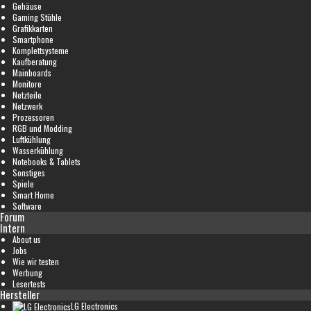
Gehäuse
Gaming Stühle
Grafikkarten
Smartphone
Komplettsysteme
Kaufberatung
Mainboards
Monitore
Netzteile
Netzwerk
Prozessoren
RGB und Modding
Luftkühlung
Wasserkühlung
Notebooks & Tablets
Sonstiges
Spiele
Smart Home
Software
Forum
Intern
About us
Jobs
Wie wir testen
Werbung
Lesertests
Hersteller
LG Electronics