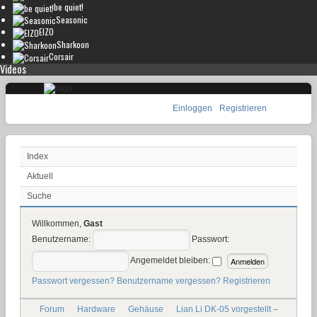
be quiet!
Seasonic
EIZO
Sharkoon
Corsair
Videos
Einloggen
Registrieren
Index
Aktuell
Suche
Willkommen,
Gast
Benutzername:
Passwort:
Angemeldet bleiben:
Passwort vergessen?
Benutzername vergessen?
Registrieren
Forum
Hardware
Gehäuse
Lian Li DK-05 vorgestellt –