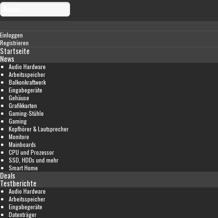
Einloggen
Registrieren
Startseite
News
Audio Hardware
Arbeitsspeicher
Balkonkraftwerk
Eingabegeräte
Gehäuse
Grafikkarten
Gaming-Stühle
Gaming
Kopfhörer & Lautsprecher
Monitore
Mainboards
CPU und Prozessor
SSD, HDDs und mehr
Smart Home
Deals
Testberichte
Audio Hardware
Arbeitsspeicher
Eingabegeräte
Datenträger