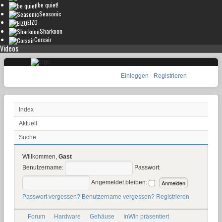
be quiet!
Seasonic
EIZO
Sharkoon
Corsair
Videos
Einloggen
Registrieren
Index
Aktuell
Suche
Willkommen,
Gast
Benutzername:
Passwort:
Angemeldet bleiben:
Passwort vergessen?
Benutzername vergessen?
Registrieren
Forum
Hardware
Gehäuse
InWin präsentiert