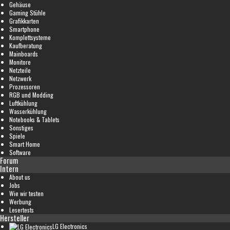
Gehäuse
Gaming Stühle
Grafikkarten
Smartphone
Komplettsysteme
Kaufberatung
Mainboards
Monitore
Netzteile
Netzwerk
Prozessoren
RGB und Modding
Luftkühlung
Wasserkühlung
Notebooks & Tablets
Sonstiges
Spiele
Smart Home
Software
Forum
Intern
About us
Jobs
Wie wir testen
Werbung
Lesertests
Hersteller
LG Electronics