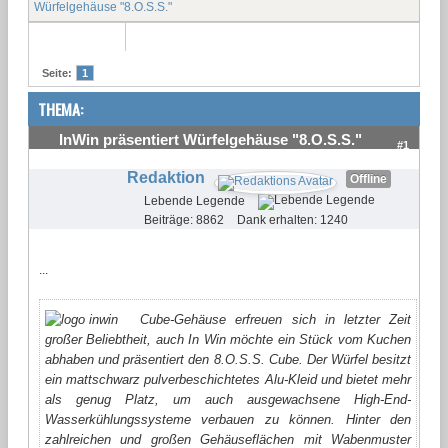
Würfelgehäuse "8.O.S.S."
Seite:
1
THEMA:
InWin präsentiert Würfelgehäuse "8.O.S.S."
#1
Redaktion
Offline
Lebende Legende
Beiträge: 8862
Dank erhalten: 1240
...
Cube-Gehäuse erfreuen sich in letzter Zeit
großer Beliebtheit, auch In Win möchte ein Stück vom Kuchen
abhaben und präsentiert den 8.O.S.S. Cube. Der Würfel besitzt
ein mattschwarz pulverbeschichtetes Alu-Kleid und bietet mehr
als genug Platz, um auch ausgewachsene High-End-
Wasserkühlungssysteme verbauen zu können. Hinter den
zahlreichen und großen Gehäuseflächen mit Wabenmuster