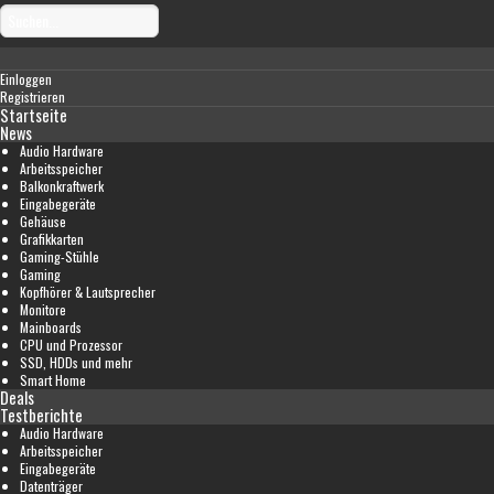
Einloggen
Registrieren
Startseite
News
Audio Hardware
Arbeitsspeicher
Balkonkraftwerk
Eingabegeräte
Gehäuse
Grafikkarten
Gaming-Stühle
Gaming
Kopfhörer & Lautsprecher
Monitore
Mainboards
CPU und Prozessor
SSD, HDDs und mehr
Smart Home
Deals
Testberichte
Audio Hardware
Arbeitsspeicher
Eingabegeräte
Datenträger