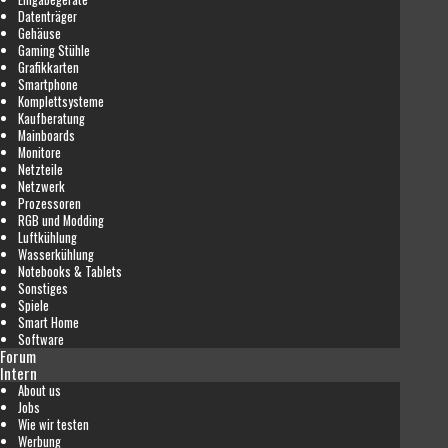
Datenträger
Gehäuse
Gaming Stühle
Grafikkarten
Smartphone
Komplettsysteme
Kaufberatung
Mainboards
Monitore
Netzteile
Netzwerk
Prozessoren
RGB und Modding
Luftkühlung
Wasserkühlung
Notebooks & Tablets
Sonstiges
Spiele
Smart Home
Software
Forum
Intern
About us
Jobs
Wie wir testen
Werbung