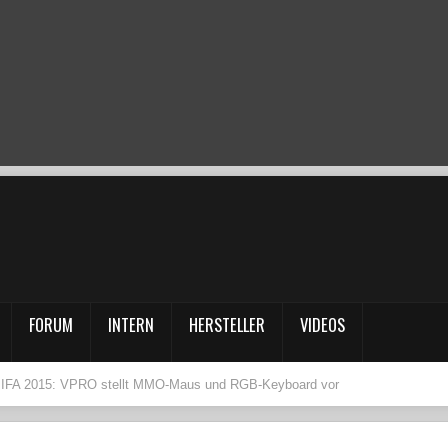
FORUM
INTERN
HERSTELLER
VIDEOS
IFA 2015: VPRO stellt MMO-Maus und RGB-Keyboard vor