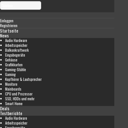
Einloggen
Registrieren
Startseite
News
Audio Hardware
Arbeitsspeicher
Balkonkraftwerk
Eingabegeräte
Gehäuse
Grafikkarten
Gaming-Stühle
Gaming
Kopfhörer & Lautsprecher
Monitore
Mainboards
CPU und Prozessor
SSD, HDDs und mehr
Smart Home
Deals
Testberichte
Audio Hardware
Arbeitsspeicher
Eingabegeräte