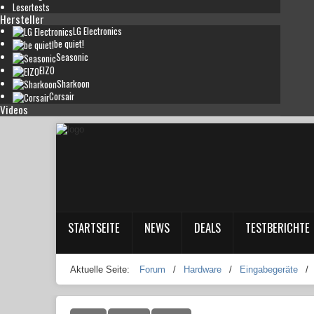
Lesertests
Hersteller
LG Electronics
be quiet!
Seasonic
EIZO
Sharkoon
Corsair
Videos
STARTSEITE
NEWS
DEALS
TESTBERICHTE
Aktuelle Seite:
Forum
/
Hardware
/
Eingabegeräte
/