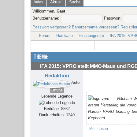
Index
Aktuell
Suche
Willkommen,
Gast
Benutzername:
Passwort:
Passwort vergessen?
Benutzername vergessen?
Registrie
Forum
Hardware
Eingabegeräte
IFA 2015: VPR
THEMA:
IFA 2015: VPRO stellt MMO-Maus und RG
Redaktion
Autor
...
Offline
Lebende Legende
Nächste Wo
ersten Hersteller, die vor
Beiträge: 8862
Namen VPRO Gaming biete
Dank erhalten: 1240
Keyboard.
Mehr lesen...