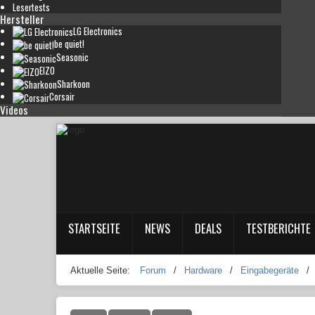
Lesertests
Hersteller
LG Electronics
be quiet!
Seasonic
EIZO
Sharkoon
Corsair
Videos
STARTSEITE
NEWS
DEALS
TESTBERICHTE
Aktuelle Seite:
Forum
/
Hardware
/
Eingabegeräte
/