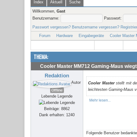
Index
Aktuell
Suche
Willkommen,
Gast
Benutzername:
Passwort:
Passwort vergessen?
Benutzername vergessen?
Registrie
Forum
Hardware
Eingabegeräte
Cooler Master
THEMA:
Cooler Master MM712 Gaming-Maus wiegt
Redaktion
Autor
Cooler Master
stellt mit d
leichtesten Gaming-Maus v
Offline
Lebende Legende
Mehr lesen...
Beiträge: 8862
Dank erhalten: 1240
Folgende Benutzer bedankte