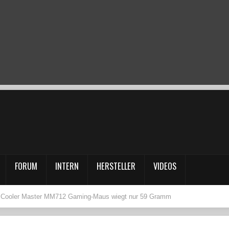
FORUM
INTERN
HERSTELLER
VIDEOS
Cooler Master MM712 Gaming-Maus wiegt nur 59 Gramm