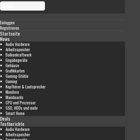
Einloggen
Registrieren
Startseite
News
Audio Hardware
Arbeitsspeicher
Balkonkraftwerk
Eingabegeräte
Gehäuse
Grafikkarten
Gaming-Stühle
Gaming
Kopfhörer & Lautsprecher
Monitore
Mainboards
CPU und Prozessor
SSD, HDDs und mehr
Smart Home
Deals
Testberichte
Audio Hardware
Arbeitsspeicher
Eingabegeräte