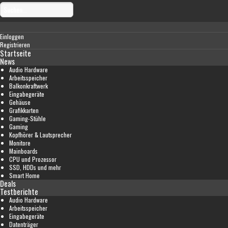
Einloggen
Registrieren
Startseite
News
Audio Hardware
Arbeitsspeicher
Balkonkraftwerk
Eingabegeräte
Gehäuse
Grafikkarten
Gaming-Stühle
Gaming
Kopfhörer & Lautsprecher
Monitore
Mainboards
CPU und Prozessor
SSD, HDDs und mehr
Smart Home
Deals
Testberichte
Audio Hardware
Arbeitsspeicher
Eingabegeräte
Datenträger