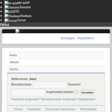
be quiet!
Seasonic
EIZO
Sharkoon
Corsair
Videos
Einloggen
Registrieren
Index
Aktuell
Suche
Willkommen,
Gast
Benutzername:
Passwort:
Angemeldet bleiben:
Passwort vergessen?
Benutzername vergessen?
Registrieren
Forum
Hardware
Consumer Electronics
Thermaltake