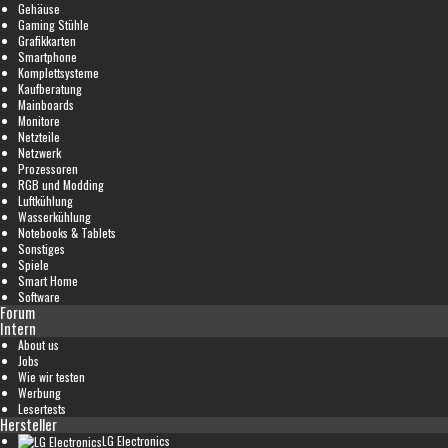
Gehäuse
Gaming Stühle
Grafikkarten
Smartphone
Komplettsysteme
Kaufberatung
Mainboards
Monitore
Netzteile
Netzwerk
Prozessoren
RGB und Modding
Luftkühlung
Wasserkühlung
Notebooks & Tablets
Sonstiges
Spiele
Smart Home
Software
Forum
Intern
About us
Jobs
Wie wir testen
Werbung
Lesertests
Hersteller
LG Electronics