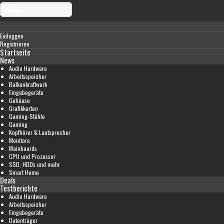
Einloggen
Registrieren
Startseite
News
Audio Hardware
Arbeitsspeicher
Balkonkraftwerk
Eingabegeräte
Gehäuse
Grafikkarten
Gaming-Stühle
Gaming
Kopfhörer & Lautsprecher
Monitore
Mainboards
CPU und Prozessor
SSD, HDDs und mehr
Smart Home
Deals
Testberichte
Audio Hardware
Arbeitsspeicher
Eingabegeräte
Datenträger