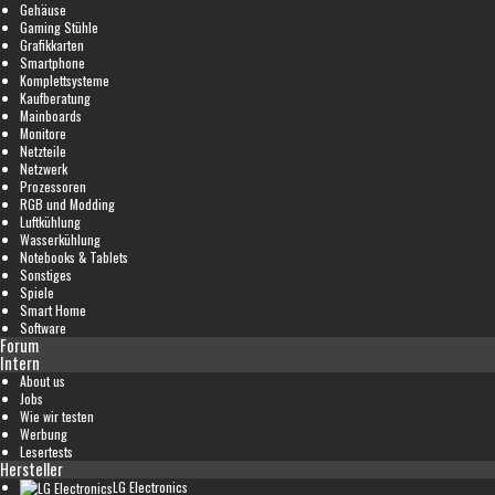
Gehäuse
Gaming Stühle
Grafikkarten
Smartphone
Komplettsysteme
Kaufberatung
Mainboards
Monitore
Netzteile
Netzwerk
Prozessoren
RGB und Modding
Luftkühlung
Wasserkühlung
Notebooks & Tablets
Sonstiges
Spiele
Smart Home
Software
Forum
Intern
About us
Jobs
Wie wir testen
Werbung
Lesertests
Hersteller
LG Electronics