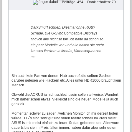
Beiträge: 454
Dank erhalten: 79
DarkSmurf schrieb: Diesmal ohne RGB?
Schade. Die G-Sync Compatible Displays
find ich alle nicht so toll. Ich hatte da schon so
ein paar Modelle von und alle hatten sie recht
krasses flackern in Menüs, Videosequenzen
etc.
Bin auch kein Fan von denen. Hab auch oft die selben Sachen
darüber gelesen wie Flackern etc. Alles unter HDR1000 braucht kein
Mensch.
Obwohl die AORUS ja nicht schlecht sein sollen teilweise. Wundert
mich daher schon etwas. Vielleicht sind die neuen Modelle ja auch
ganz ok.
Momentan schwer zu sagen, welchen Monitor ich mir derzeit holen
würde.. LG´s sind sehr gut und fallen realtiv schnell im Preis meist.
ASUS ist mir meist einfach zu teuer für das gebotene und Alienware
dauerts bis sie im Preis fallen immer, haben dafür aber sehr guten