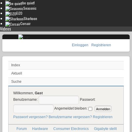
be quiet!
Seasonic
EIZO
Sharkoon
Corsair
Videos
Einloggen
Registrieren
Index
Aktuell
Suche
Willkommen,
Gast
Benutzername:
Passwort:
Angemeldet bleiben:
Passwort vergessen?
Benutzername vergessen?
Registrieren
Forum
Hardware
Consumer Electronics
Gigabyte stellt