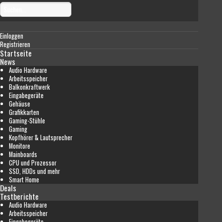
Einloggen
Registrieren
Startseite
News
Audio Hardware
Arbeitsspeicher
Balkonkraftwerk
Eingabegeräte
Gehäuse
Grafikkarten
Gaming-Stühle
Gaming
Kopfhörer & Lautsprecher
Monitore
Mainboards
CPU und Prozessor
SSD, HDDs und mehr
Smart Home
Deals
Testberichte
Audio Hardware
Arbeitsspeicher
Eingabegeräte