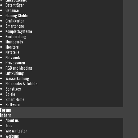
Datenträger
Gehäuse
Gaming Stühle
Grafikkarten
Smartphone
Komplettsysteme
Kaufberatung
Mainboards
Monitore
Netzteile
Netzwerk
Prozessoren
RGB und Modding
Luftkühlung
Wasserkühlung
Notebooks & Tablets
Sonstiges
Spiele
Smart Home
Software
Forum
Intern
About us
Jobs
Wie wir testen
Werbung