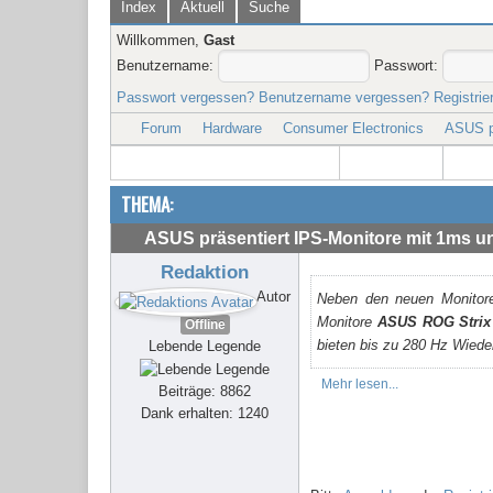
Index
Aktuell
Suche
Willkommen,
Gast
Benutzername:
Passwort:
Passwort vergessen?
Benutzername vergessen?
Registrie
Forum
Hardware
Consumer Electronics
ASUS pr
THEMA:
ASUS präsentiert IPS-Monitore mit 1ms u
Redaktion
Autor
Neben den neuen Monitor
Monitore
ASUS ROG Stri
Offline
bieten bis zu 280 Hz Wiede
Lebende Legende
Mehr lesen...
Beiträge: 8862
Dank erhalten: 1240