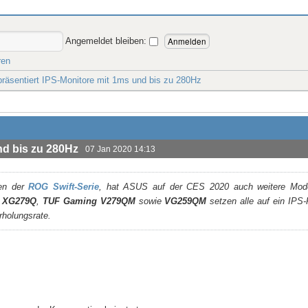
Angemeldet bleiben:
ren
äsentiert IPS-Monitore mit 1ms und bis zu 280Hz
nd bis zu 280Hz
07 Jan 2020 14:13
en der
ROG Swift-Serie
, hat ASUS auf der CES 2020 auch weitere Mode
x XG279Q
,
TUF Gaming V279QM
sowie
VG259QM
setzen alle auf ein IPS
rholungsrate.