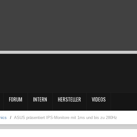
FORUM
INTERN
HERSTELLER
VIDEOS
nics
/
ASUS präsentiert IPS-Monitore mit 1ms und bis zu 280Hz