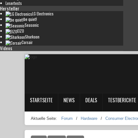
Lesertests
Hersteller
LG Electronics
be quiet!
Seasonic
EIZO
Sharkoon
Corsair
Videos
STARTSEITE
NEWS
DEALS
TESTBERICHTE
Aktuelle Seite:
Forum
/
Hardware
/
Consumer Electro