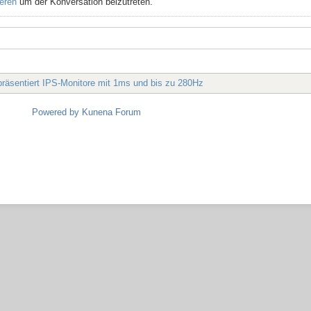
ieren
um der Konversation beizutreten.
äsentiert IPS-Monitore mit 1ms und bis zu 280Hz
Powered by
Kunena Forum