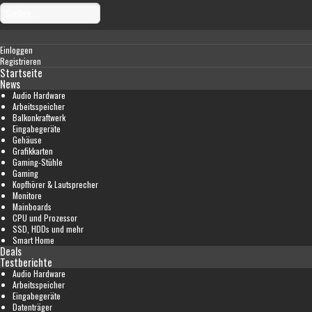
Einloggen
Registrieren
Startseite
News
Audio Hardware
Arbeitsspeicher
Balkonkraftwerk
Eingabegeräte
Gehäuse
Grafikkarten
Gaming-Stühle
Gaming
Kopfhörer & Lautsprecher
Monitore
Mainboards
CPU und Prozessor
SSD, HDDs und mehr
Smart Home
Deals
Testberichte
Audio Hardware
Arbeitsspeicher
Eingabegeräte
Datenträger