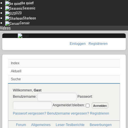
be quiet!
Seasonic
EIZO
Sharkoon
Corsair
Videos
Einloggen
Registrieren
Index
Aktuell
Suche
Willkommen,
Gast
Benutzername:
Passwort:
Angemeldet bleiben:
Passwort vergessen?
Benutzername vergessen?
Registrieren
Forum
Allgemeines
Leser-Testberichte
Bewerbungen