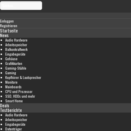
Einloggen
Registrieren
Startseite
News
Audio Hardware
Arbeitsspeicher
Balkonkraftwerk
Eingabegeräte
Gehäuse
Grafikkarten
Gaming-Stühle
Gaming
Kopfhörer & Lautsprecher
Monitore
Mainboards
CPU und Prozessor
SSD, HDDs und mehr
Smart Home
Deals
Testberichte
Audio Hardware
Arbeitsspeicher
Eingabegeräte
Datenträger