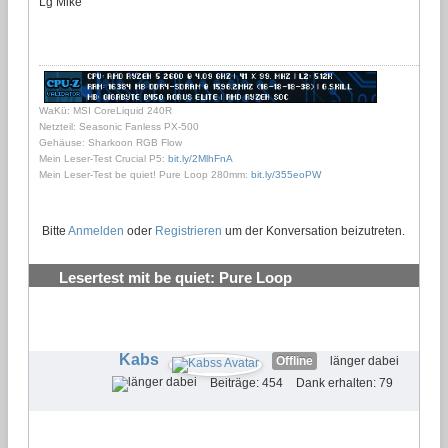
Lg Mike
WaKü: MSI CoreLiquid 240R
Netzteil: Seasonic Fanless PX-500
Gehäuse: Sharkoon RGB Flow
Mein Leser-Test Crucial P5:
bit.ly/2MlhFnA
Mein Leser-Test be quiet! Pure Loop 280mm:
bit.ly/355eoPW
Bitte
Anmelden
oder
Registrieren
um der Konversation beizutreten.
Lesertest mit be quiet: Pure Loop
Wasserkühlungen testen und behalten
#25
Kabs
Offline
länger dabei
Beiträge: 454
Dank erhalten: 79