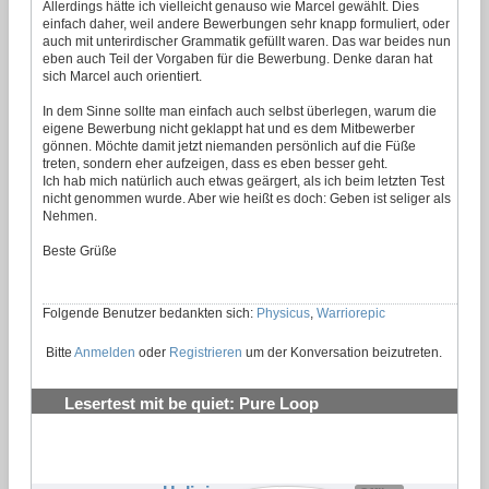
Allerdings hätte ich vielleicht genauso wie Marcel gewählt. Dies
einfach daher, weil andere Bewerbungen sehr knapp formuliert, oder
auch mit unterirdischer Grammatik gefüllt waren. Das war beides nun
eben auch Teil der Vorgaben für die Bewerbung. Denke daran hat
sich Marcel auch orientiert.
In dem Sinne sollte man einfach auch selbst überlegen, warum die
eigene Bewerbung nicht geklappt hat und es dem Mitbewerber
gönnen. Möchte damit jetzt niemanden persönlich auf die Füße
treten, sondern eher aufzeigen, dass es eben besser geht.
Ich hab mich natürlich auch etwas geärgert, als ich beim letzten Test
nicht genommen wurde. Aber wie heißt es doch: Geben ist seliger als
Nehmen.
Beste Grüße
Folgende Benutzer bedankten sich:
Physicus
,
Warriorepic
Bitte
Anmelden
oder
Registrieren
um der Konversation beizutreten.
Lesertest mit be quiet: Pure Loop
Wasserkühlungen testen und behalten
#21