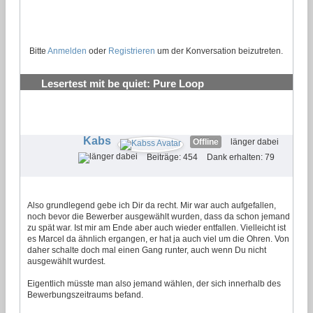
Bitte
Anmelden
oder
Registrieren
um der Konversation beizutreten.
Lesertest mit be quiet: Pure Loop
Wasserkühlungen testen und behalten
#20
Kabs
Offline
länger dabei
Beiträge: 454
Dank erhalten: 79
Also grundlegend gebe ich Dir da recht. Mir war auch aufgefallen,
noch bevor die Bewerber ausgewählt wurden, dass da schon jemand
zu spät war. Ist mir am Ende aber auch wieder entfallen. Vielleicht ist
es Marcel da ähnlich ergangen, er hat ja auch viel um die Ohren. Von
daher schalte doch mal einen Gang runter, auch wenn Du nicht
ausgewählt wurdest.
Eigentlich müsste man also jemand wählen, der sich innerhalb des
Bewerbungszeitraums befand.