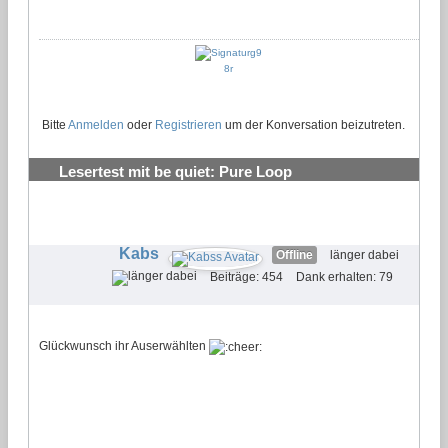
Bitte
Anmelden
oder
Registrieren
um der Konversation beizutreten.
Lesertest mit be quiet: Pure Loop
Wasserkühlungen testen und behalten
#17
Kabs
Offline
länger dabei
Beiträge: 454
Dank erhalten: 79
Glückwunsch ihr Auserwählten