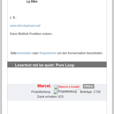
Lg Mike
z. B.:
www.directupload.net/
Dann Bildlink-Funktion nutzen.
Bitte
Anmelden
oder
Registrieren
um der Konversation beizutreten.
Lesertest mit be quiet: Pure Loop
Wasserkühlungen testen und behalten
#26
Marcel.
Offline
Projektleitung
Beiträge: 1728
Dank erhalten: 625