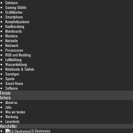
Gehäuse
Gaming Stühle
Grafikkarten
Smartphone
Komplettsysteme
Kaufberatung
Mainboards
Monitore
Netzteile
Netzwerk
Prozessoren
RGB und Modding
Luftkühlung
Wasserkühlung
Notebooks & Tablets
Sonstiges
Spiele
Smart Home
Software
Forum
Intern
About us
Jobs
Wie wir testen
Werbung
Lesertests
Hersteller
LG Electronics