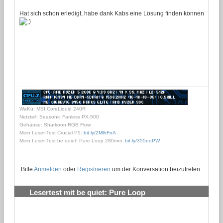
Hat sich schon erledigt, habe dank Kabs eine Lösung finden können
WaKü: MSI CoreLiquid 240R
Netzteil: Seasonic Fanless PX-500
Gehäuse: Sharkoon RGB Flow
Mein Leser-Test Crucial P5:
bit.ly/2MlhFnA
Mein Leser-Test be quiet! Pure Loop 280mm:
bit.ly/355eoPW
Bitte
Anmelden
oder
Registrieren
um der Konversation beizutreten.
Lesertest mit be quiet: Pure Loop
Wasserkühlungen testen und behalten
#28