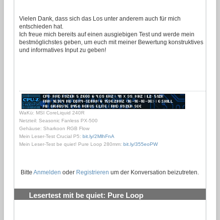
Vielen Dank, dass sich das Los unter anderem auch für mich
entschieden hat.
Ich freue mich bereits auf einen ausgiebigen Test und werde mein
bestmöglichstes geben, um euch mit meiner Bewertung konstruktives
und informatives Input zu geben!
WaKü: MSI CoreLiquid 240R
Netzteil: Seasonic Fanless PX-500
Gehäuse: Sharkoon RGB Flow
Mein Leser-Test Crucial P5:
bit.ly/2MlhFnA
Mein Leser-Test be quiet! Pure Loop 280mm:
bit.ly/355eoPW
Bitte
Anmelden
oder
Registrieren
um der Konversation beizutreten.
Lesertest mit be quiet: Pure Loop
Wasserkühlungen testen und behalten
#24