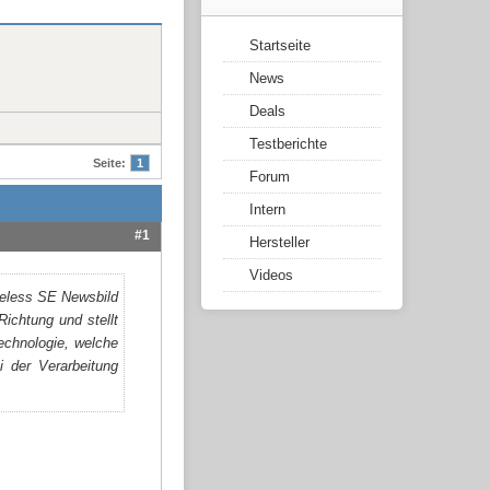
Startseite
News
Deals
Testberichte
Seite:
1
Forum
Intern
#1
Hersteller
Videos
ichtung und stellt
echnologie, welche
i der Verarbeitung