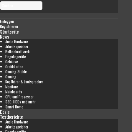
Einloggen
Registrieren
Startseite
News
Audio Hardware
Arbeitsspeicher
Balkonkraftwerk
Eingabegeräte
Gehäuse
Grafikkarten
Gaming-Stühle
Gaming
Kopfhörer & Lautsprecher
Monitore
Mainboards
CPU und Prozessor
SSD, HDDs und mehr
Smart Home
Deals
Testberichte
Audio Hardware
Arbeitsspeicher
Eingabegeräte