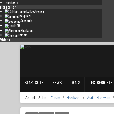
Lesertests
Hersteller
LG Electronics
be quiet!
Seasonic
EIZO
Sharkoon
Corsair
Videos
STARTSEITE
NEWS
DEALS
TESTBERICHTE
Aktuelle Seite:
Forum
/
Hardware
/
Audio-Hardware
/