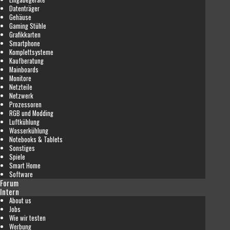
Datenträger
Gehäuse
Gaming Stühle
Grafikkarten
Smartphone
Komplettsysteme
Kaufberatung
Mainboards
Monitore
Netzteile
Netzwerk
Prozessoren
RGB und Modding
Luftkühlung
Wasserkühlung
Notebooks & Tablets
Sonstiges
Spiele
Smart Home
Software
Forum
Intern
About us
Jobs
Wie wir testen
Werbung