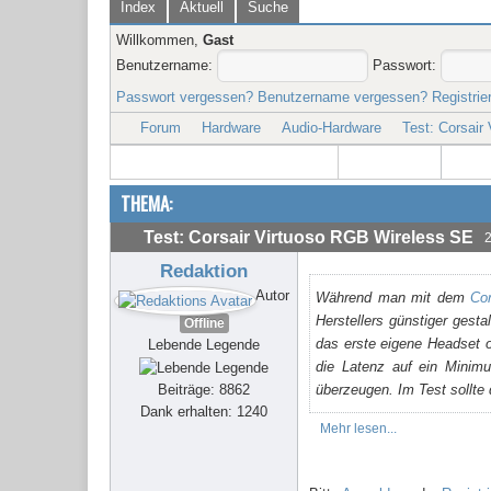
Index
Aktuell
Suche
Willkommen,
Gast
Benutzername:
Passwort:
Passwort vergessen?
Benutzername vergessen?
Registrie
Forum
Hardware
Audio-Hardware
Test: Corsair
THEMA:
Test: Corsair Virtuoso RGB Wireless SE
Redaktion
Autor
Während man mit dem
Co
Herstellers günstiger gesta
Offline
das erste eigene Headset 
Lebende Legende
die Latenz auf ein Minimu
Beiträge: 8862
überzeugen. Im Test sollte
Dank erhalten: 1240
Mehr lesen...