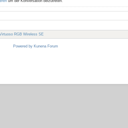
ieren
um der Konversation beizutreten.
 Virtuoso RGB Wireless SE
Powered by
Kunena Forum