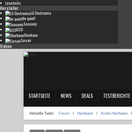
Lesertests
Hersteller
LG Electronics
be quiet!
Seasonic
EIZO
Sharkoon
Corsair
Videos
STARTSEITE
NEWS
DEALS
TESTBERICHTE
Aktuelle Seite:
Forum
/
Hardware
/
Audio-Hardware
/