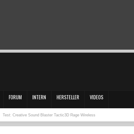
FORUM
INTERN
HERSTELLER
VIDEOS
Test: Creative Sound Blaster Tactic3D Rage Wireless