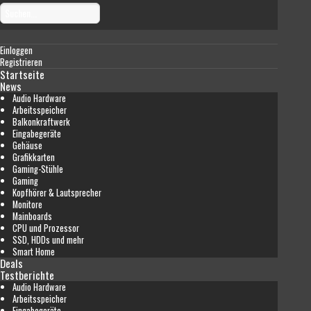
Einloggen
Registrieren
Startseite
News
Audio Hardware
Arbeitsspeicher
Balkonkraftwerk
Eingabegeräte
Gehäuse
Grafikkarten
Gaming-Stühle
Gaming
Kopfhörer & Lautsprecher
Monitore
Mainboards
CPU und Prozessor
SSD, HDDs und mehr
Smart Home
Deals
Testberichte
Audio Hardware
Arbeitsspeicher
Eingabegeräte