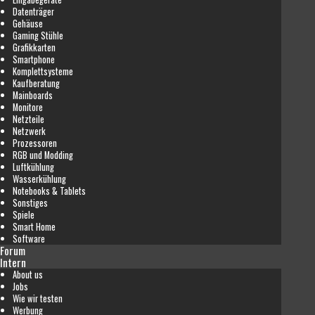
Datenträger
Gehäuse
Gaming Stühle
Grafikkarten
Smartphone
Komplettsysteme
Kaufberatung
Mainboards
Monitore
Netzteile
Netzwerk
Prozessoren
RGB und Modding
Luftkühlung
Wasserkühlung
Notebooks & Tablets
Sonstiges
Spiele
Smart Home
Software
Forum
Intern
About us
Jobs
Wie wir testen
Werbung