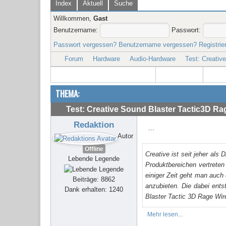
Index
Aktuell
Suche
Willkommen,
Gast
Benutzername:
Passwort:
Passwort vergessen?
Benutzername vergessen?
Registrie
Forum
Hardware
Audio-Hardware
Test: Creativ
THEMA:
Test: Creative Sound Blaster Tactic3D Ra
Redaktion
...
Autor
Offline
Creative ist seit jeher al
Lebende Legende
Produktbereichen vertreten
einiger Zeit geht man auch
Beiträge: 8862
anzubieten. Die dabei ents
Dank erhalten: 1240
Blaster Tactic 3D Rage Wire
Mehr lesen...