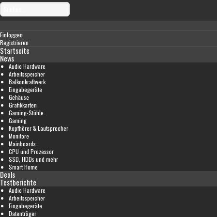
Einloggen
Registrieren
Startseite
News
Audio Hardware
Arbeitsspeicher
Balkonkraftwerk
Eingabegeräte
Gehäuse
Grafikkarten
Gaming-Stühle
Gaming
Kopfhörer & Lautsprecher
Monitore
Mainboards
CPU und Prozessor
SSD, HDDs und mehr
Smart Home
Deals
Testberichte
Audio Hardware
Arbeitsspeicher
Eingabegeräte
Datenträger