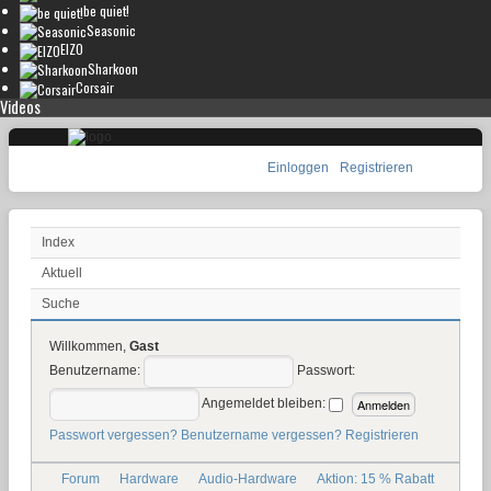
be quiet!
Seasonic
EIZO
Sharkoon
Corsair
Videos
Einloggen
Registrieren
Index
Aktuell
Suche
Willkommen,
Gast
Benutzername:
Passwort:
Angemeldet bleiben:
Passwort vergessen?
Benutzername vergessen?
Registrieren
Forum
Hardware
Audio-Hardware
Aktion: 15 % Rabatt