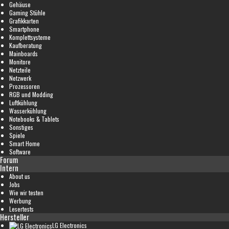
Gehäuse
Gaming Stühle
Grafikkarten
Smartphone
Komplettsysteme
Kaufberatung
Mainboards
Monitore
Netzteile
Netzwerk
Prozessoren
RGB und Modding
Luftkühlung
Wasserkühlung
Notebooks & Tablets
Sonstiges
Spiele
Smart Home
Software
Forum
Intern
About us
Jobs
Wie wir testen
Werbung
Lesertests
Hersteller
LG Electronics