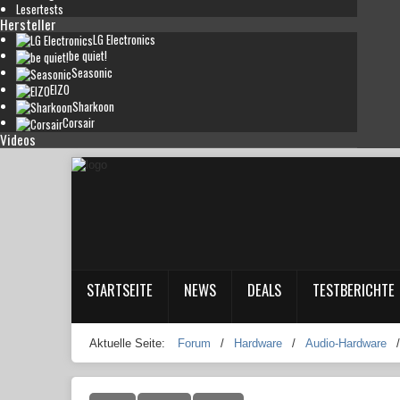
Lesertests
Hersteller
LG Electronics
be quiet!
Seasonic
EIZO
Sharkoon
Corsair
Videos
STARTSEITE
NEWS
DEALS
TESTBERICHTE
Aktuelle Seite:
Forum
/
Hardware
/
Audio-Hardware
/