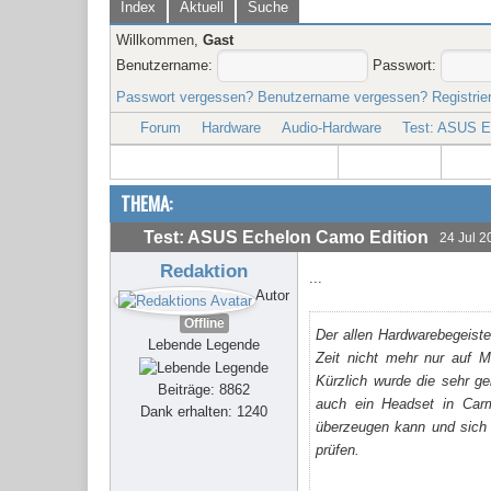
Index
Aktuell
Suche
Willkommen,
Gast
Benutzername:
Passwort:
Passwort vergessen?
Benutzername vergessen?
Registrie
Forum
Hardware
Audio-Hardware
Test: ASUS E
THEMA:
Test: ASUS Echelon Camo Edition
24 Jul 2
Redaktion
...
Autor
Offline
Der allen Hardwarebegeiste
Lebende Legende
Zeit nicht mehr nur auf M
Kürzlich wurde die sehr g
Beiträge: 8862
auch ein Headset in Carm
Dank erhalten: 1240
überzeugen kann und sich q
prüfen.