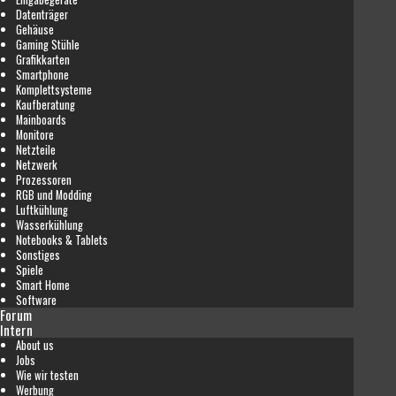
Datenträger
Gehäuse
Gaming Stühle
Grafikkarten
Smartphone
Komplettsysteme
Kaufberatung
Mainboards
Monitore
Netzteile
Netzwerk
Prozessoren
RGB und Modding
Luftkühlung
Wasserkühlung
Notebooks & Tablets
Sonstiges
Spiele
Smart Home
Software
Forum
Intern
About us
Jobs
Wie wir testen
Werbung