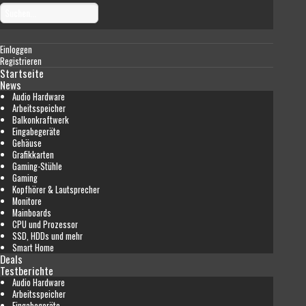
Einloggen
Registrieren
Startseite
News
Audio Hardware
Arbeitsspeicher
Balkonkraftwerk
Eingabegeräte
Gehäuse
Grafikkarten
Gaming-Stühle
Gaming
Kopfhörer & Lautsprecher
Monitore
Mainboards
CPU und Prozessor
SSD, HDDs und mehr
Smart Home
Deals
Testberichte
Audio Hardware
Arbeitsspeicher
Eingabegeräte