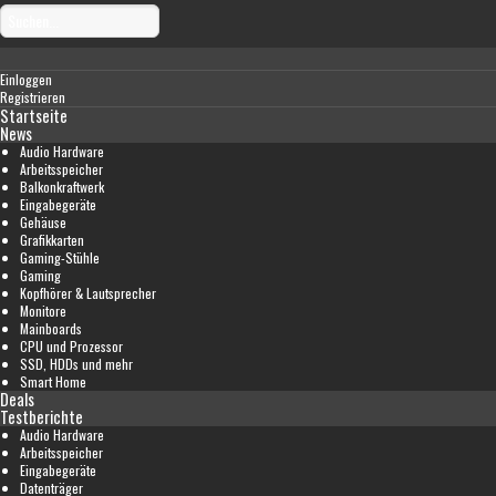
Einloggen
Registrieren
Startseite
News
Audio Hardware
Arbeitsspeicher
Balkonkraftwerk
Eingabegeräte
Gehäuse
Grafikkarten
Gaming-Stühle
Gaming
Kopfhörer & Lautsprecher
Monitore
Mainboards
CPU und Prozessor
SSD, HDDs und mehr
Smart Home
Deals
Testberichte
Audio Hardware
Arbeitsspeicher
Eingabegeräte
Datenträger