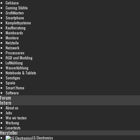
Gehäuse
Gaming Stühle
Grafikkarten
Smartphone
Komplettsysteme
Kaufberatung
Mainboards
Monitore
Netzteile
Netzwerk
Prozessoren
RGB und Modding
Luftkühlung
Wasserkühlung
Notebooks & Tablets
Sonstiges
Spiele
Smart Home
Software
Forum
Intern
About us
Jobs
Wie wir testen
Werbung
Lesertests
Hersteller
LG Electronics