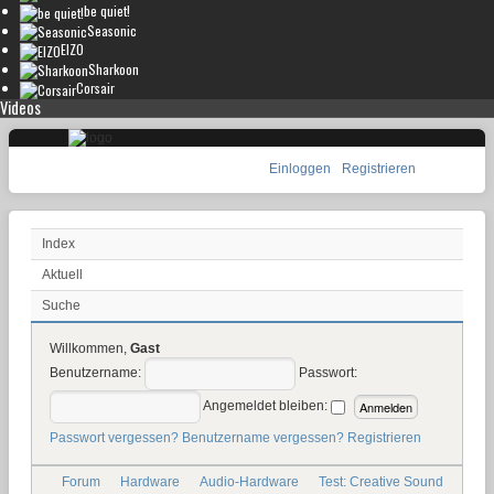
be quiet!
Seasonic
EIZO
Sharkoon
Corsair
Videos
Einloggen
Registrieren
Index
Aktuell
Suche
Willkommen,
Gast
Benutzername:
Passwort:
Angemeldet bleiben:
Passwort vergessen?
Benutzername vergessen?
Registrieren
Forum
Hardware
Audio-Hardware
Test: Creative Sound