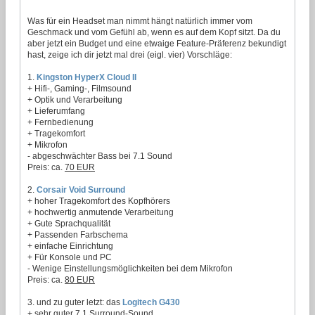
Was für ein Headset man nimmt hängt natürlich immer vom
Geschmack und vom Gefühl ab, wenn es auf dem Kopf sitzt. Da du
aber jetzt ein Budget und eine etwaige Feature-Präferenz bekundigt
hast, zeige ich dir jetzt mal drei (eigl. vier) Vorschläge:
1.
Kingston HyperX Cloud II
+ Hifi-, Gaming-, Filmsound
+ Optik und Verarbeitung
+ Lieferumfang
+ Fernbedienung
+ Tragekomfort
+ Mikrofon
- abgeschwächter Bass bei 7.1 Sound
Preis: ca.
70 EUR
2.
Corsair Void Surround
+ hoher Tragekomfort des Kopfhörers
+ hochwertig anmutende Verarbeitung
+ Gute Sprachqualität
+ Passenden Farbschema
+ einfache Einrichtung
+ Für Konsole und PC
- Wenige Einstellungsmöglichkeiten bei dem Mikrofon
Preis: ca.
80 EUR
3. und zu guter letzt: das
Logitech G430
+ sehr guter 7.1 Surround-Sound