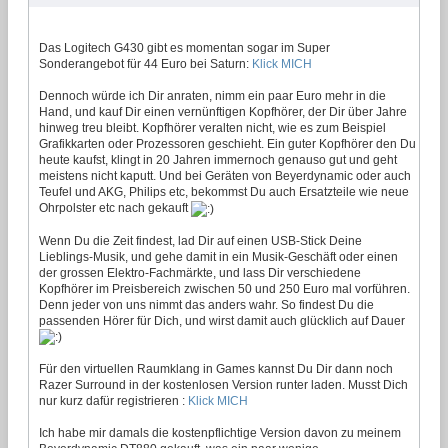
Das Logitech G430 gibt es momentan sogar im Super
Sonderangebot für 44 Euro bei Saturn:
Klick MICH
Dennoch würde ich Dir anraten, nimm ein paar Euro mehr in die
Hand, und kauf Dir einen vernünftigen Kopfhörer, der Dir über Jahre
hinweg treu bleibt. Kopfhörer veralten nicht, wie es zum Beispiel
Grafikkarten oder Prozessoren geschieht. Ein guter Kopfhörer den Du
heute kaufst, klingt in 20 Jahren immernoch genauso gut und geht
meistens nicht kaputt. Und bei Geräten von Beyerdynamic oder auch
Teufel und AKG, Philips etc, bekommst Du auch Ersatzteile wie neue
Ohrpolster etc nach gekauft
Wenn Du die Zeit findest, lad Dir auf einen USB-Stick Deine
Lieblings-Musik, und gehe damit in ein Musik-Geschäft oder einen
der grossen Elektro-Fachmärkte, und lass Dir verschiedene
Kopfhörer im Preisbereich zwischen 50 und 250 Euro mal vorführen.
Denn jeder von uns nimmt das anders wahr. So findest Du die
passenden Hörer für Dich, und wirst damit auch glücklich auf Dauer
Für den virtuellen Raumklang in Games kannst Du Dir dann noch
Razer Surround in der kostenlosen Version runter laden. Musst Dich
nur kurz dafür registrieren :
Klick MICH
Ich habe mir damals die kostenpflichtige Version davon zu meinem