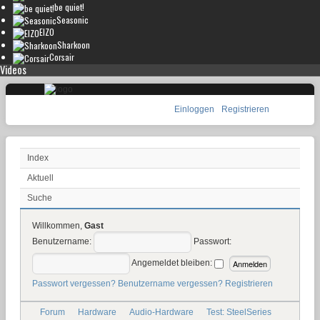
be quiet!
Seasonic
EIZO
Sharkoon
Corsair
Videos
Einloggen
Registrieren
Index
Aktuell
Suche
Willkommen,
Gast
Benutzername:
Passwort:
Angemeldet bleiben:
Passwort vergessen?
Benutzername vergessen?
Registrieren
Forum
Hardware
Audio-Hardware
Test: SteelSeries