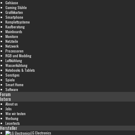
Gehäuse
Gaming Stühle
Grafikkarten
Smartphone
Komplettsysteme
Kaufberatung
Mainboards
Monitore
Netzteile
Netzwerk
Prozessoren
RGB und Modding
Luftkühlung
Wasserkühlung
Notebooks & Tablets
Sonstiges
Spiele
Smart Home
Software
Forum
Intern
About us
Jobs
Wie wir testen
Werbung
Lesertests
Hersteller
LG Electronics