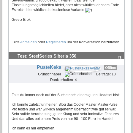
Beyerdynamic DT880 gekauft, was ein paar wenige
Einstellungsmöglichkeiten bietet, aber nicht wirklich lohnt am Ende.
Es reicht hier wirklich die kostenlose Variante
Greetz Erok
Bitte
Anmelden
oder
Registrieren
um der Konversation beizutreten.
Test: SteelSeries Siberia 350
#8
PusteKeks
Offline
Grünschnabel
Beiträge: 13
Dank erhalten: 4
Falls du immer noch auf der Suche nach einem guten Headset bist:
Ich konnte zuletzt für meinen Blog das Cooler Master MasterPulse
Pro testen und war wirklich angenehm überrascht wie gut es war.
Sehr solide Verarbeitung, guter Klang und sehr innivative Features.
Und das alles bei einem Preis von nur 90 - 100 Euro im Handel.
Ich kann es nur empfehlen.