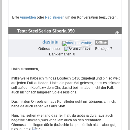
Bitte
Anmelden
oder
Registrieren
um der Konversation beizutreten.
Test: SteelSeries Siberia 350
#9
dasjuju
Offline
Grünschnabel
Beiträge: 7
Dank erhalten: 0
Hallo zusammen,
mittlerweile habe ich mir das Logitech G430 zugelegt und bin so weit
auf jeden Fall zufrieden. Hatte ein paar Mal gelesen, dass es drücken
soll auf dem Kopf bzw dem Ohr, das ist bei mir aber nicht der Fall,
auch nicht nach längeren Spielesessions.
Das mit den Ohrpolstern aus Kunstleder geht mir übrigens ähnlich,
habe da auch lieber was aus Stoff.
Nun, mal sehen wie lang das Teil hält, da gibt's ja durchaus auch
negative Stimmen, was vor allem auch an den drehbaren
Ohrmuscheln liegen dürfte (bräuchte ich persönlich nicht, aber gut,
hat's nunmal
).