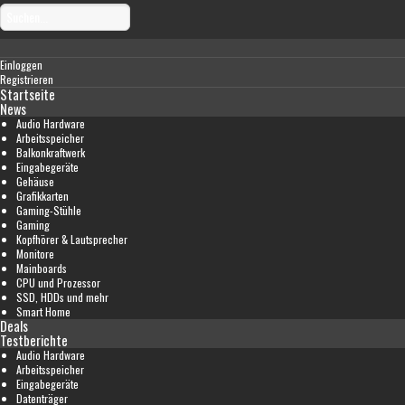
Einloggen
Registrieren
Startseite
News
Audio Hardware
Arbeitsspeicher
Balkonkraftwerk
Eingabegeräte
Gehäuse
Grafikkarten
Gaming-Stühle
Gaming
Kopfhörer & Lautsprecher
Monitore
Mainboards
CPU und Prozessor
SSD, HDDs und mehr
Smart Home
Deals
Testberichte
Audio Hardware
Arbeitsspeicher
Eingabegeräte
Datenträger