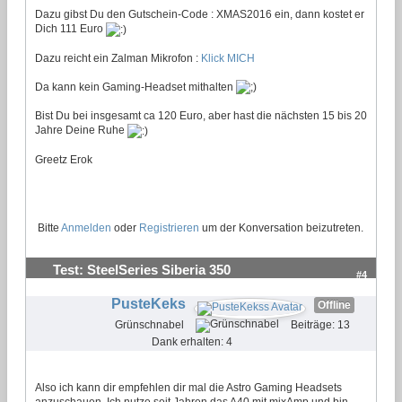
Dazu gibst Du den Gutschein-Code : XMAS2016 ein, dann kostet er
Dich 111 Euro
Dazu reicht ein Zalman Mikrofon :
Klick MICH
Da kann kein Gaming-Headset mithalten
Bist Du bei insgesamt ca 120 Euro, aber hast die nächsten 15 bis 20
Jahre Deine Ruhe
Greetz Erok
Bitte
Anmelden
oder
Registrieren
um der Konversation beizutreten.
Test: SteelSeries Siberia 350
#4
PusteKeks
Offline
Grünschnabel
Beiträge: 13
Dank erhalten: 4
Also ich kann dir empfehlen dir mal die Astro Gaming Headsets
anzuschauen. Ich nutze seit Jahren das A40 mit mixAmp und bin