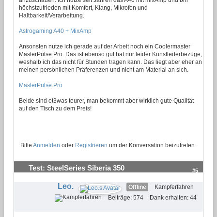
höchstzufrieden mit Komfort, Klang, Mikrofon und
Haltbarkeit/Verarbeitung.
Astrogaming A40 + MixAmp
Ansonsten nutze ich gerade auf der Arbeit noch ein Coolermaster
MasterPulse Pro. Das ist ebenso gut hat nur leider Kunstlederbezüge,
weshalb ich das nicht für Stunden tragen kann. Das liegt aber eher an
meinen persönlichen Präferenzen und nicht am Material an sich.
MasterPulse Pro
Beide sind et3was teurer, man bekommt aber wirklich gute Qualität
auf den Tisch zu dem Preis!
Bitte
Anmelden
oder
Registrieren
um der Konversation beizutreten.
Test: SteelSeries Siberia 350
#5
Leo.
Offline
Kampferfahren
Beiträge: 574
Dank erhalten: 44