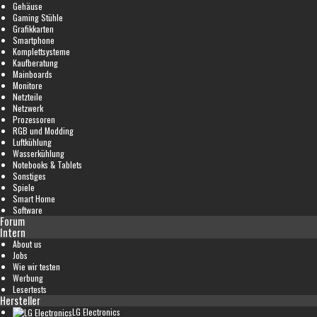
Gehäuse
Gaming Stühle
Grafikkarten
Smartphone
Komplettsysteme
Kaufberatung
Mainboards
Monitore
Netzteile
Netzwerk
Prozessoren
RGB und Modding
Luftkühlung
Wasserkühlung
Notebooks & Tablets
Sonstiges
Spiele
Smart Home
Software
Forum
Intern
About us
Jobs
Wie wir testen
Werbung
Lesertests
Hersteller
LG Electronics