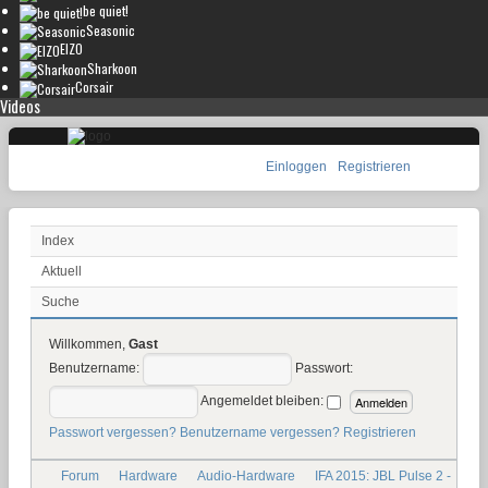
be quiet!
Seasonic
EIZO
Sharkoon
Corsair
Videos
Einloggen
Registrieren
Index
Aktuell
Suche
Willkommen,
Gast
Benutzername:
Passwort:
Angemeldet bleiben:
Passwort vergessen?
Benutzername vergessen?
Registrieren
Forum
Hardware
Audio-Hardware
IFA 2015: JBL Pulse 2 -