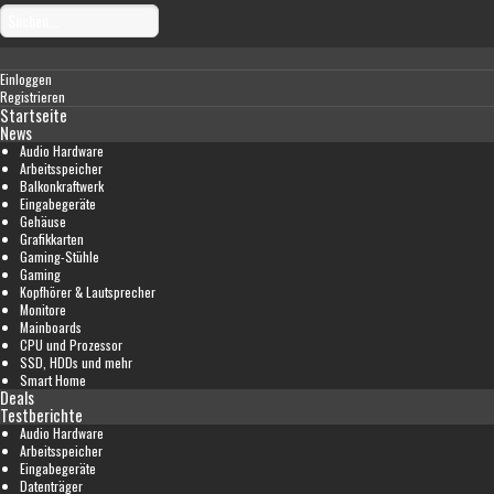
Einloggen
Registrieren
Startseite
News
Audio Hardware
Arbeitsspeicher
Balkonkraftwerk
Eingabegeräte
Gehäuse
Grafikkarten
Gaming-Stühle
Gaming
Kopfhörer & Lautsprecher
Monitore
Mainboards
CPU und Prozessor
SSD, HDDs und mehr
Smart Home
Deals
Testberichte
Audio Hardware
Arbeitsspeicher
Eingabegeräte
Datenträger