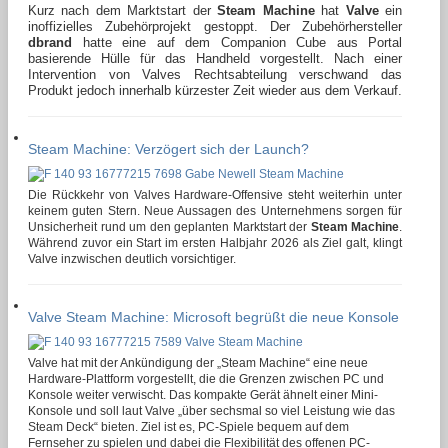
Kurz nach dem Marktstart der
Steam Machine
hat
Valve
ein
inoffizielles Zubehörprojekt gestoppt. Der Zubehörhersteller
dbrand
hatte eine auf dem Companion Cube aus Portal
basierende Hülle für das Handheld vorgestellt. Nach einer
Intervention von Valves Rechtsabteilung verschwand das
Produkt jedoch innerhalb kürzester Zeit wieder aus dem Verkauf.
Steam Machine: Verzögert sich der Launch?
Die Rückkehr von Valves Hardware-Offensive steht weiterhin unter
keinem guten Stern. Neue Aussagen des Unternehmens sorgen für
Unsicherheit rund um den geplanten Marktstart der
Steam Machine
.
Während zuvor ein Start im ersten Halbjahr 2026 als Ziel galt, klingt
Valve inzwischen deutlich vorsichtiger.
Valve Steam Machine: Microsoft begrüßt die neue Konsole
Valve hat mit der Ankündigung der „Steam Machine“ eine neue
Hardware-Plattform vorgestellt, die die Grenzen zwischen PC und
Konsole weiter verwischt. Das kompakte Gerät ähnelt einer Mini-
Konsole und soll laut Valve „über sechsmal so viel Leistung wie das
Steam Deck“ bieten. Ziel ist es, PC-Spiele bequem auf dem
Fernseher zu spielen und dabei die Flexibilität des offenen PC-