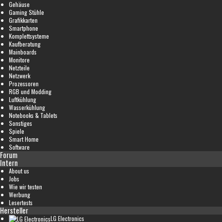
Gehäuse
Gaming Stühle
Grafikkarten
Smartphone
Komplettsysteme
Kaufberatung
Mainboards
Monitore
Netzteile
Netzwerk
Prozessoren
RGB und Modding
Luftkühlung
Wasserkühlung
Notebooks & Tablets
Sonstiges
Spiele
Smart Home
Software
Forum
Intern
About us
Jobs
Wie wir testen
Werbung
Lesertests
Hersteller
LG Electronics