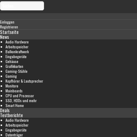
Einloggen
Registrieren
Startseite
News
Audio Hardware
Arbeitsspeicher
Balkonkraftwerk
Eingabegeräte
Gehäuse
Grafikkarten
Gaming-Stühle
Gaming
Kopfhörer & Lautsprecher
Monitore
Mainboards
CPU und Prozessor
SSD, HDDs und mehr
Smart Home
Deals
Testberichte
Audio Hardware
Arbeitsspeicher
Eingabegeräte
Datenträger