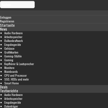
Einloggen
Registrieren
Startseite
News
Audio Hardware
Arbeitsspeicher
Balkonkraftwerk
Eingabegeräte
Gehäuse
Grafikkarten
Gaming-Stühle
Gaming
Kopfhörer & Lautsprecher
Monitore
Mainboards
CPU und Prozessor
SSD, HDDs und mehr
Smart Home
Deals
Testberichte
Audio Hardware
Arbeitsspeicher
Eingabegeräte
Datenträger