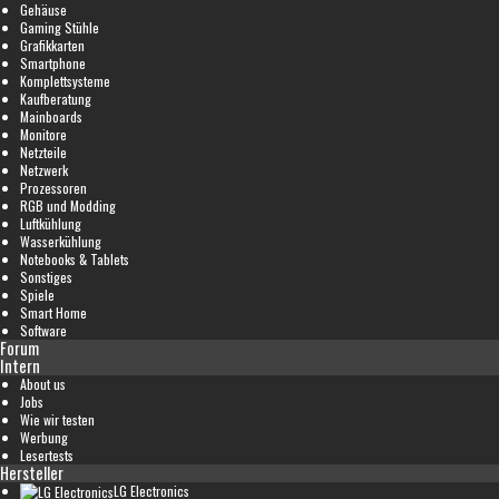
Gehäuse
Gaming Stühle
Grafikkarten
Smartphone
Komplettsysteme
Kaufberatung
Mainboards
Monitore
Netzteile
Netzwerk
Prozessoren
RGB und Modding
Luftkühlung
Wasserkühlung
Notebooks & Tablets
Sonstiges
Spiele
Smart Home
Software
Forum
Intern
About us
Jobs
Wie wir testen
Werbung
Lesertests
Hersteller
LG Electronics