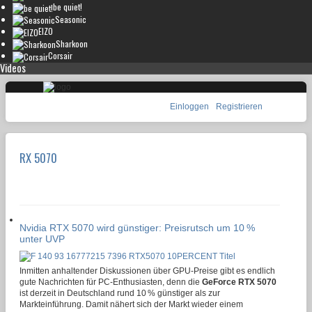
be quiet!
Seasonic
EIZO
Sharkoon
Corsair
Videos
Einloggen
Registrieren
RX 5070
Nvidia RTX 5070 wird günstiger: Preisrutsch um 10 %
unter UVP
Inmitten anhaltender Diskussionen über GPU-Preise gibt es endlich
gute Nachrichten für PC-Enthusiasten, denn die
GeForce RTX 5070
ist derzeit in Deutschland rund 10 % günstiger als zur
Markteinführung. Damit nähert sich der Markt wieder einem